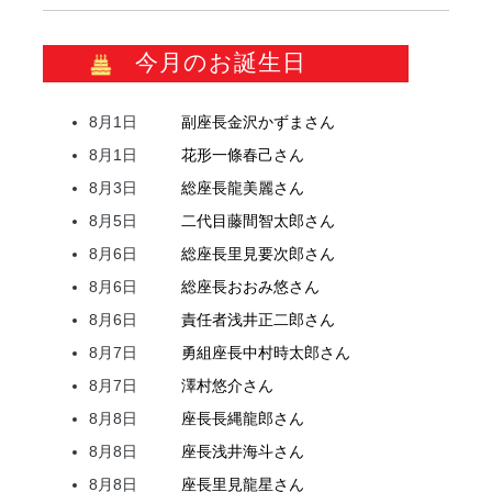
今月のお誕生日
8月1日
副座長
金沢
かずま
さん
8月1日
花形
一條
春己
さん
8月3日
総座長
龍
美麗
さん
8月5日
二代目
藤間
智太郎
さん
8月6日
総座長
里見
要次郎
さん
8月6日
総座長
おおみ
悠
さん
8月6日
責任者
浅井
正二郎
さん
8月7日
勇組座長
中村
時太郎
さん
8月7日
澤村
悠介
さん
8月8日
座長
長縄
龍郎
さん
8月8日
座長
浅井
海斗
さん
8月8日
座長
里見
龍星
さん