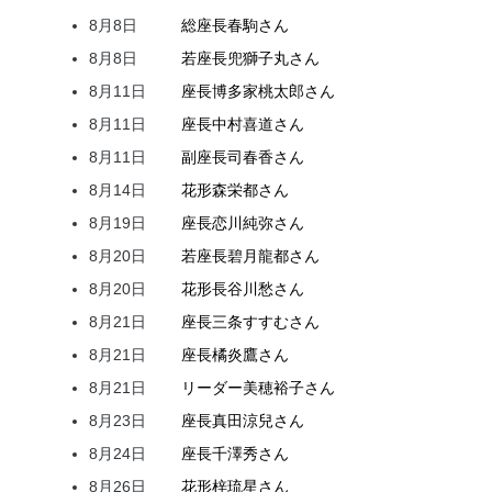
8月8日
総座長
春駒
さん
8月8日
若座長
兜
獅子丸
さん
8月11日
座長
博多家
桃太郎
さん
8月11日
座長
中村
喜道
さん
8月11日
副座長
司
春香
さん
8月14日
花形
森
栄都
さん
8月19日
座長
恋川
純弥
さん
8月20日
若座長
碧月
龍都
さん
8月20日
花形
長谷川
愁
さん
8月21日
座長
三条
すすむ
さん
8月21日
座長
橘
炎鷹
さん
8月21日
リーダー
美穂
裕子
さん
8月23日
座長
真田
涼兒
さん
8月24日
座長
千澤
秀
さん
8月26日
花形
梓
琉星
さん