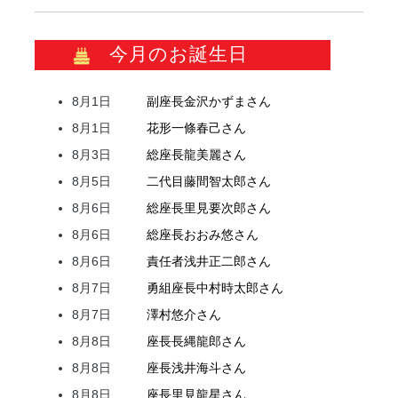
今月のお誕生日
8月1日
副座長
金沢
かずま
さん
8月1日
花形
一條
春己
さん
8月3日
総座長
龍
美麗
さん
8月5日
二代目
藤間
智太郎
さん
8月6日
総座長
里見
要次郎
さん
8月6日
総座長
おおみ
悠
さん
8月6日
責任者
浅井
正二郎
さん
8月7日
勇組座長
中村
時太郎
さん
8月7日
澤村
悠介
さん
8月8日
座長
長縄
龍郎
さん
8月8日
座長
浅井
海斗
さん
8月8日
座長
里見
龍星
さん