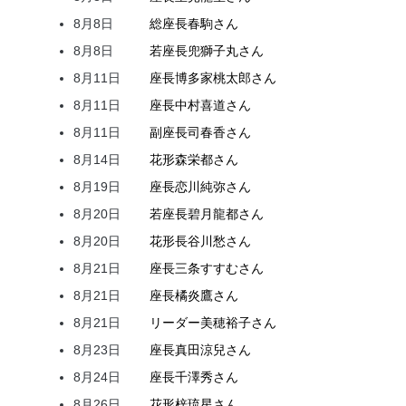
8月8日
総座長
春駒
さん
8月8日
若座長
兜
獅子丸
さん
8月11日
座長
博多家
桃太郎
さん
8月11日
座長
中村
喜道
さん
8月11日
副座長
司
春香
さん
8月14日
花形
森
栄都
さん
8月19日
座長
恋川
純弥
さん
8月20日
若座長
碧月
龍都
さん
8月20日
花形
長谷川
愁
さん
8月21日
座長
三条
すすむ
さん
8月21日
座長
橘
炎鷹
さん
8月21日
リーダー
美穂
裕子
さん
8月23日
座長
真田
涼兒
さん
8月24日
座長
千澤
秀
さん
8月26日
花形
梓
琉星
さん