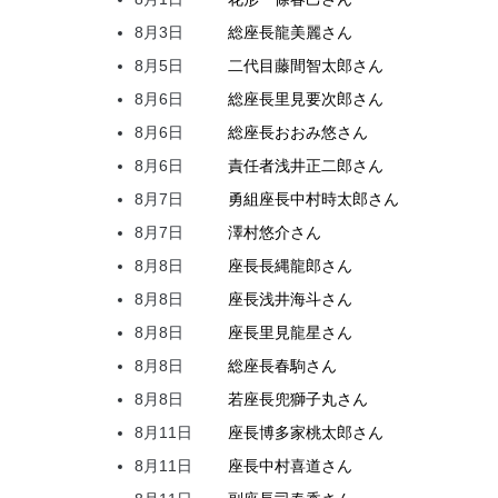
8月3日
総座長
龍
美麗
さん
8月5日
二代目
藤間
智太郎
さん
8月6日
総座長
里見
要次郎
さん
8月6日
総座長
おおみ
悠
さん
8月6日
責任者
浅井
正二郎
さん
8月7日
勇組座長
中村
時太郎
さん
8月7日
澤村
悠介
さん
8月8日
座長
長縄
龍郎
さん
8月8日
座長
浅井
海斗
さん
8月8日
座長
里見
龍星
さん
8月8日
総座長
春駒
さん
8月8日
若座長
兜
獅子丸
さん
8月11日
座長
博多家
桃太郎
さん
8月11日
座長
中村
喜道
さん