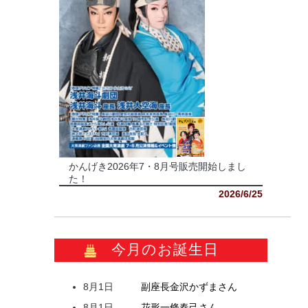
かんげき2026年7・8月号販売開始しまし
た！
2026/6/25
今月のお誕生日
8月1日
副座長
金沢
かずま
さん
8月1日
花形
一條
春己
さん