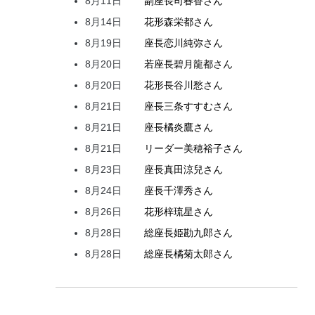
8月11日
副座長
司
春香
さん
8月14日
花形
森
栄都
さん
8月19日
座長
恋川
純弥
さん
8月20日
若座長
碧月
龍都
さん
8月20日
花形
長谷川
愁
さん
8月21日
座長
三条
すすむ
さん
8月21日
座長
橘
炎鷹
さん
8月21日
リーダー
美穂
裕子
さん
8月23日
座長
真田
涼兒
さん
8月24日
座長
千澤
秀
さん
8月26日
花形
梓
琉星
さん
8月28日
総座長
姫
勘九郎
さん
8月28日
総座長
橘
菊太郎
さん