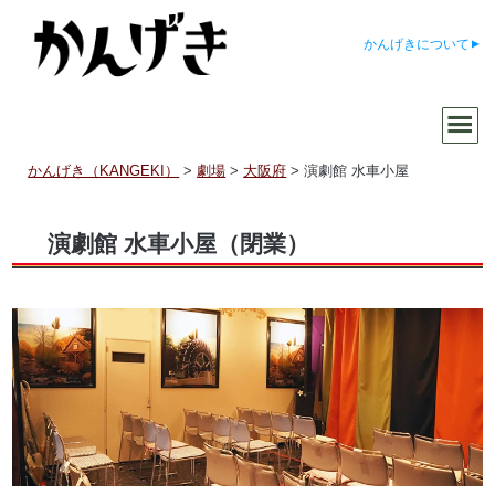
かんげきについて
かんげき（KANGEKI）
>
劇場
>
大阪府
>
演劇館 水車小屋
演劇館 水車小屋
（閉業）