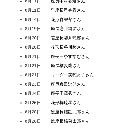
8月11日
座長
中村
喜道
さん
8月11日
副座長
司
春香
さん
8月14日
花形
森
栄都
さん
8月19日
座長
恋川
純弥
さん
8月20日
若座長
碧月
龍都
さん
8月20日
花形
長谷川
愁
さん
8月21日
座長
三条
すすむ
さん
8月21日
座長
橘
炎鷹
さん
8月21日
リーダー
美穂
裕子
さん
8月23日
座長
真田
涼兒
さん
8月24日
座長
千澤
秀
さん
8月26日
花形
梓
琉星
さん
8月28日
総座長
姫
勘九郎
さん
8月28日
総座長
橘
菊太郎
さん