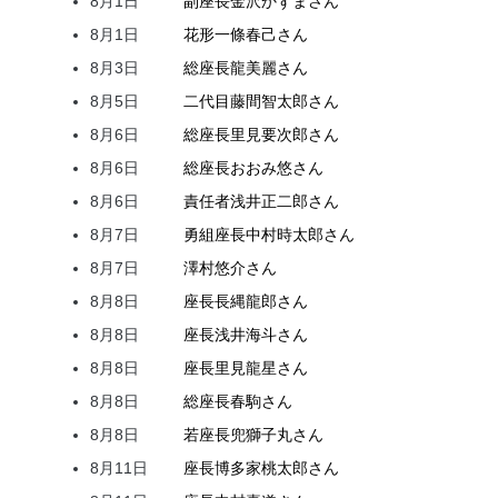
8月1日
副座長
金沢
かずま
さん
8月1日
花形
一條
春己
さん
8月3日
総座長
龍
美麗
さん
8月5日
二代目
藤間
智太郎
さん
8月6日
総座長
里見
要次郎
さん
8月6日
総座長
おおみ
悠
さん
8月6日
責任者
浅井
正二郎
さん
8月7日
勇組座長
中村
時太郎
さん
8月7日
澤村
悠介
さん
8月8日
座長
長縄
龍郎
さん
8月8日
座長
浅井
海斗
さん
8月8日
座長
里見
龍星
さん
8月8日
総座長
春駒
さん
8月8日
若座長
兜
獅子丸
さん
8月11日
座長
博多家
桃太郎
さん