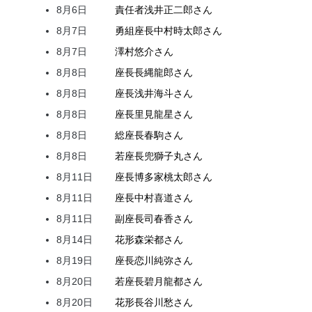
8月6日
責任者
浅井
正二郎
さん
8月7日
勇組座長
中村
時太郎
さん
8月7日
澤村
悠介
さん
8月8日
座長
長縄
龍郎
さん
8月8日
座長
浅井
海斗
さん
8月8日
座長
里見
龍星
さん
8月8日
総座長
春駒
さん
8月8日
若座長
兜
獅子丸
さん
8月11日
座長
博多家
桃太郎
さん
8月11日
座長
中村
喜道
さん
8月11日
副座長
司
春香
さん
8月14日
花形
森
栄都
さん
8月19日
座長
恋川
純弥
さん
8月20日
若座長
碧月
龍都
さん
8月20日
花形
長谷川
愁
さん