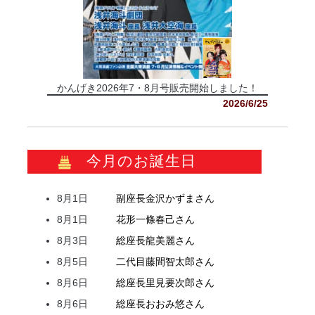
かんげき2026年7・8月号販売開始しました！
2026/6/25
今月のお誕生日
8月1日
副座長
金沢
かずま
さん
8月1日
花形
一條
春己
さん
8月3日
総座長
龍
美麗
さん
8月5日
二代目
藤間
智太郎
さん
8月6日
総座長
里見
要次郎
さん
8月6日
総座長
おおみ
悠
さん