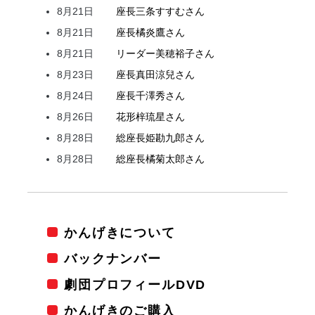
8月21日
座長
三条
すすむ
さん
8月21日
座長
橘
炎鷹
さん
8月21日
リーダー
美穂
裕子
さん
8月23日
座長
真田
涼兒
さん
8月24日
座長
千澤
秀
さん
8月26日
花形
梓
琉星
さん
8月28日
総座長
姫
勘九郎
さん
8月28日
総座長
橘
菊太郎
さん
かんげきについて
バックナンバー
劇団プロフィールDVD
かんげきのご購入