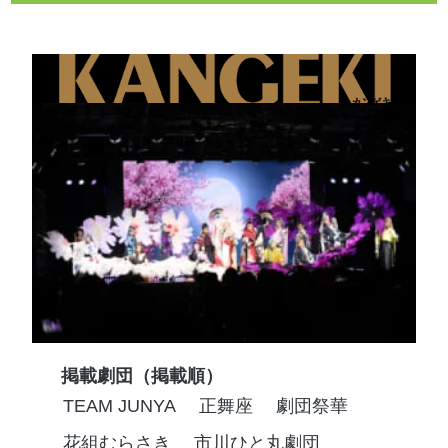
掲載劇団（掲載順）
TEAM JUNYA
正舞座
劇団祭華
花組むらさき
市川ひと丸劇団