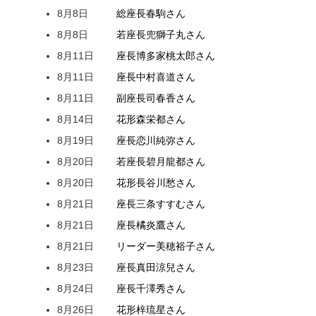
8月8日
総座長
春駒
さん
8月8日
若座長
兜
獅子丸
さん
8月11日
座長
博多家
桃太郎
さん
8月11日
座長
中村
喜道
さん
8月11日
副座長
司
春香
さん
8月14日
花形
森
栄都
さん
8月19日
座長
恋川
純弥
さん
8月20日
若座長
碧月
龍都
さん
8月20日
花形
長谷川
愁
さん
8月21日
座長
三条
すすむ
さん
8月21日
座長
橘
炎鷹
さん
8月21日
リーダー
美穂
裕子
さん
8月23日
座長
真田
涼兒
さん
8月24日
座長
千澤
秀
さん
8月26日
花形
梓
琉星
さん