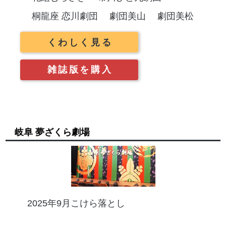
桐龍座 恋川劇団
劇団美山
劇団美松
くわしく見る
雑誌版を購入
岐阜 夢ざくら劇場
2025年9月こけら落とし