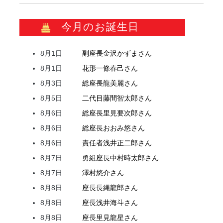
今月のお誕生日
8月1日
副座長
金沢
かずま
さん
8月1日
花形
一條
春己
さん
8月3日
総座長
龍
美麗
さん
8月5日
二代目
藤間
智太郎
さん
8月6日
総座長
里見
要次郎
さん
8月6日
総座長
おおみ
悠
さん
8月6日
責任者
浅井
正二郎
さん
8月7日
勇組座長
中村
時太郎
さん
8月7日
澤村
悠介
さん
8月8日
座長
長縄
龍郎
さん
8月8日
座長
浅井
海斗
さん
8月8日
座長
里見
龍星
さん