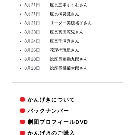
8月21日
座長
三条
すすむ
さん
8月21日
座長
橘
炎鷹
さん
8月21日
リーダー
美穂
裕子
さん
8月23日
座長
真田
涼兒
さん
8月24日
座長
千澤
秀
さん
8月26日
花形
梓
琉星
さん
8月28日
総座長
姫
勘九郎
さん
8月28日
総座長
橘
菊太郎
さん
かんげきについて
バックナンバー
劇団プロフィールDVD
かんげきのご購入