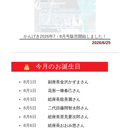
かんげき2026年7・8月号販売開始しました！
2026/6/25
今月のお誕生日
8月1日
副座長
金沢
かずま
さん
8月1日
花形
一條
春己
さん
8月3日
総座長
龍
美麗
さん
8月5日
二代目
藤間
智太郎
さん
8月6日
総座長
里見
要次郎
さん
8月6日
総座長
おおみ
悠
さん