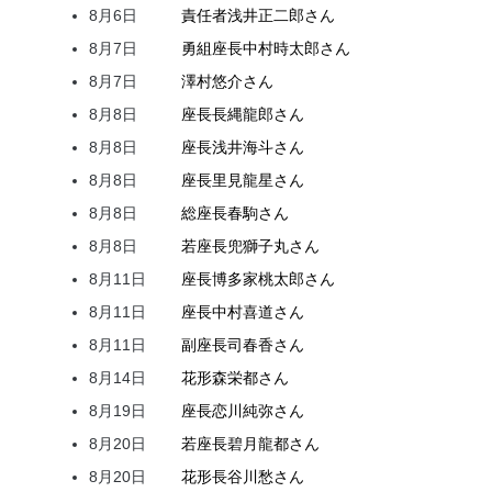
8月6日
責任者
浅井
正二郎
さん
8月7日
勇組座長
中村
時太郎
さん
8月7日
澤村
悠介
さん
8月8日
座長
長縄
龍郎
さん
8月8日
座長
浅井
海斗
さん
8月8日
座長
里見
龍星
さん
8月8日
総座長
春駒
さん
8月8日
若座長
兜
獅子丸
さん
8月11日
座長
博多家
桃太郎
さん
8月11日
座長
中村
喜道
さん
8月11日
副座長
司
春香
さん
8月14日
花形
森
栄都
さん
8月19日
座長
恋川
純弥
さん
8月20日
若座長
碧月
龍都
さん
8月20日
花形
長谷川
愁
さん