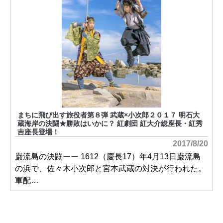
まちに飛び出す旅役者第８弾 武蔵×小次郎２０１７ 明石大
蔵海岸の決闘★勝敗はいかに？ 紅劇団 紅大介総座長・紅秀
吉座長登場！
2017/8/20
巌流島の決闘ーー 1612（慶長17）年4月13日巌流島
の浜で、佐々木小次郎と宮本武蔵の対決が行われた。
軍配…