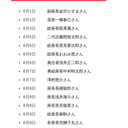
8月1日
副座長
金沢
かずま
さん
8月1日
花形
一條
春己
さん
8月3日
総座長
龍
美麗
さん
8月5日
二代目
藤間
智太郎
さん
8月6日
総座長
里見
要次郎
さん
8月6日
総座長
おおみ
悠
さん
8月6日
責任者
浅井
正二郎
さん
8月7日
勇組座長
中村
時太郎
さん
8月7日
澤村
悠介
さん
8月8日
座長
長縄
龍郎
さん
8月8日
座長
浅井
海斗
さん
8月8日
座長
里見
龍星
さん
8月8日
総座長
春駒
さん
8月8日
若座長
兜
獅子丸
さん