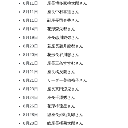
8月11日
座長
博多家
桃太郎
さん
8月11日
座長
中村
喜道
さん
8月11日
副座長
司
春香
さん
8月14日
花形
森
栄都
さん
8月19日
座長
恋川
純弥
さん
8月20日
若座長
碧月
龍都
さん
8月20日
花形
長谷川
愁
さん
8月21日
座長
三条
すすむ
さん
8月21日
座長
橘
炎鷹
さん
8月21日
リーダー
美穂
裕子
さん
8月23日
座長
真田
涼兒
さん
8月24日
座長
千澤
秀
さん
8月26日
花形
梓
琉星
さん
8月28日
総座長
姫
勘九郎
さん
8月28日
総座長
橘
菊太郎
さん