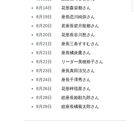
8月14日
花形
森
栄都
さん
8月19日
座長
恋川
純弥
さん
8月20日
若座長
碧月
龍都
さん
8月20日
花形
長谷川
愁
さん
8月21日
座長
三条
すすむ
さん
8月21日
座長
橘
炎鷹
さん
8月21日
リーダー
美穂
裕子
さん
8月23日
座長
真田
涼兒
さん
8月24日
座長
千澤
秀
さん
8月26日
花形
梓
琉星
さん
8月28日
総座長
姫
勘九郎
さん
8月28日
総座長
橘
菊太郎
さん