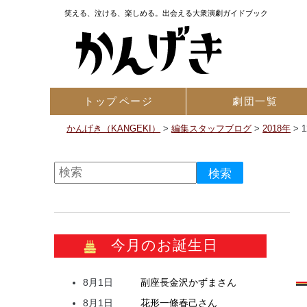
笑える、泣ける、楽しめる。出会える大衆演劇ガイドブック
トップ
ページ
劇団一覧
かんげき（KANGEKI）
>
編集スタッフブログ
>
2018年
>
今月のお誕生日
8月1日
副座長
金沢
かずま
さん
8月1日
花形
一條
春己
さん