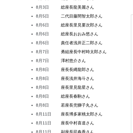
8月3日
総座長
龍
美麗
さん
8月5日
二代目
藤間
智太郎
さん
8月6日
総座長
里見
要次郎
さん
8月6日
総座長
おおみ
悠
さん
8月6日
責任者
浅井
正二郎
さん
8月7日
勇組座長
中村
時太郎
さん
8月7日
澤村
悠介
さん
8月8日
座長
長縄
龍郎
さん
8月8日
座長
浅井
海斗
さん
8月8日
座長
里見
龍星
さん
8月8日
総座長
春駒
さん
8月8日
若座長
兜
獅子丸
さん
8月11日
座長
博多家
桃太郎
さん
8月11日
座長
中村
喜道
さん
8月11日
副座長
司
春香
さん