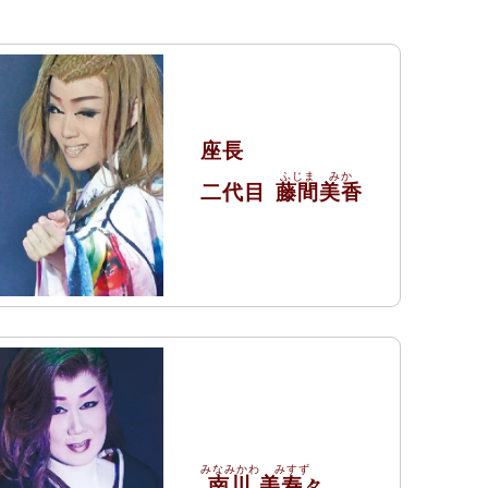
座長
二代目
藤間
美香
南川
美寿々