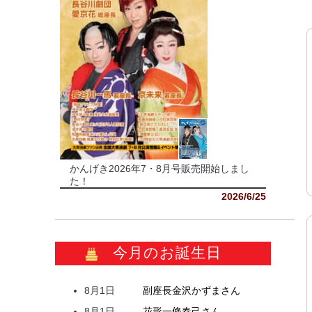
かんげき2026年7・8月号販売開始しまし
た！
2026/6/25
今月のお誕生日
8月1日
副座長
金沢
かずま
さん
8月1日
花形
一條
春己
さん