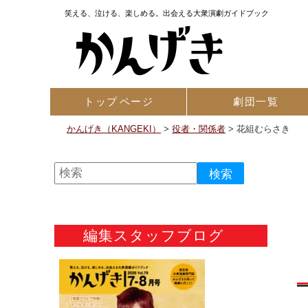
笑える、泣ける、楽しめる。出会える大衆演劇ガイドブック
トップ
ページ
劇団一覧
かんげき（KANGEKI）
>
役者・関係者
>
花組むらさき
編集スタッフブログ