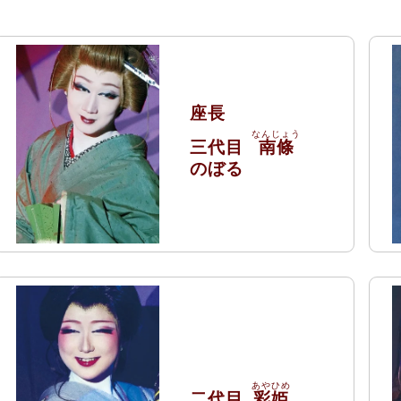
座長
三代目
南條
のぼる
二代目
彩姫