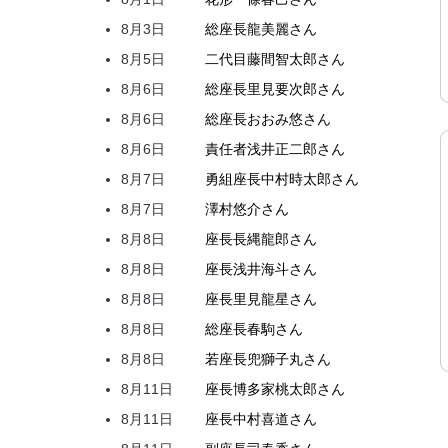
8月3日
総座長
龍
美麗
さん
8月5日
二代目
藤間
智太郎
さん
8月6日
総座長
里見
要次郎
さん
8月6日
総座長
おおみ
悠
さん
8月6日
責任者
浅井
正二郎
さん
8月7日
勇組座長
中村
時太郎
さん
8月7日
澤村
悠介
さん
8月8日
座長
長縄
龍郎
さん
8月8日
座長
浅井
海斗
さん
8月8日
座長
里見
龍星
さん
8月8日
総座長
春駒
さん
8月8日
若座長
兜
獅子丸
さん
8月11日
座長
博多家
桃太郎
さん
8月11日
座長
中村
喜道
さん