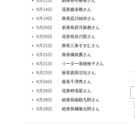
8月11日
副座長
司
春香
さん
8月14日
花形
森
栄都
さん
8月19日
座長
恋川
純弥
さん
8月20日
若座長
碧月
龍都
さん
8月20日
花形
長谷川
愁
さん
8月21日
座長
三条
すすむ
さん
8月21日
座長
橘
炎鷹
さん
8月21日
リーダー
美穂
裕子
さん
8月23日
座長
真田
涼兒
さん
8月24日
座長
千澤
秀
さん
8月26日
花形
梓
琉星
さん
8月28日
総座長
姫
勘九郎
さん
8月28日
総座長
橘
菊太郎
さん