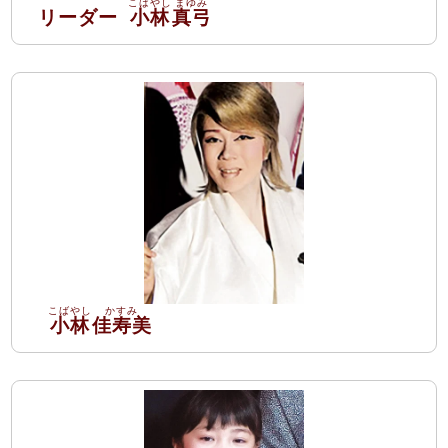
リーダー
小林
真弓
小林
佳寿美