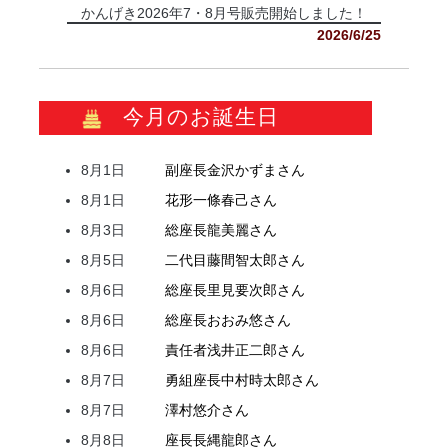
かんげき2026年7・8月号販売開始しました！
2026/6/25
今月のお誕生日
8月1日
副座長
金沢
かずま
さん
8月1日
花形
一條
春己
さん
8月3日
総座長
龍
美麗
さん
8月5日
二代目
藤間
智太郎
さん
8月6日
総座長
里見
要次郎
さん
8月6日
総座長
おおみ
悠
さん
8月6日
責任者
浅井
正二郎
さん
8月7日
勇組座長
中村
時太郎
さん
8月7日
澤村
悠介
さん
8月8日
座長
長縄
龍郎
さん