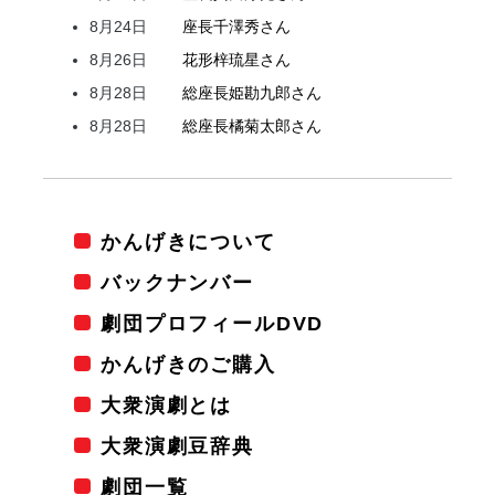
8月24日
座長
千澤
秀
さん
8月26日
花形
梓
琉星
さん
8月28日
総座長
姫
勘九郎
さん
8月28日
総座長
橘
菊太郎
さん
かんげきについて
バックナンバー
劇団プロフィールDVD
かんげきのご購入
大衆演劇とは
大衆演劇豆辞典
劇団一覧