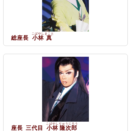
総座長
小林
真
座長
三代目
小林
隆次郎