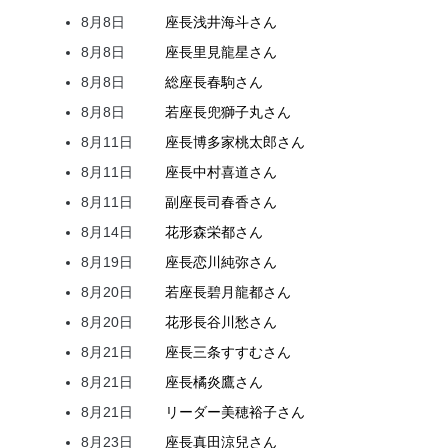
8月8日
座長
浅井
海斗
さん
8月8日
座長
里見
龍星
さん
8月8日
総座長
春駒
さん
8月8日
若座長
兜
獅子丸
さん
8月11日
座長
博多家
桃太郎
さん
8月11日
座長
中村
喜道
さん
8月11日
副座長
司
春香
さん
8月14日
花形
森
栄都
さん
8月19日
座長
恋川
純弥
さん
8月20日
若座長
碧月
龍都
さん
8月20日
花形
長谷川
愁
さん
8月21日
座長
三条
すすむ
さん
8月21日
座長
橘
炎鷹
さん
8月21日
リーダー
美穂
裕子
さん
8月23日
座長
真田
涼兒
さん