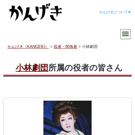
かんげきについて
かんげき（KANGEKI）
>
役者・関係者
>
小林劇団
小林劇団
所属の役者の皆さん