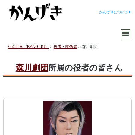
かんげきについて
かんげき（KANGEKI）
>
役者・関係者
>
森川劇団
森川劇団
所属の役者の皆さん