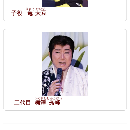
子役
竜
大豆
二代目
梅澤
秀峰