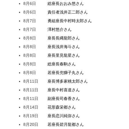
8月6日
総座長
おおみ
悠
さん
8月6日
責任者
浅井
正二郎
さん
8月7日
勇組座長
中村
時太郎
さん
8月7日
澤村
悠介
さん
8月8日
座長
長縄
龍郎
さん
8月8日
座長
浅井
海斗
さん
8月8日
座長
里見
龍星
さん
8月8日
総座長
春駒
さん
8月8日
若座長
兜
獅子丸
さん
8月11日
座長
博多家
桃太郎
さん
8月11日
座長
中村
喜道
さん
8月11日
副座長
司
春香
さん
8月14日
花形
森
栄都
さん
8月19日
座長
恋川
純弥
さん
8月20日
若座長
碧月
龍都
さん