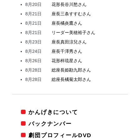
8月20日
花形
長谷川
愁
さん
8月21日
座長
三条
すすむ
さん
8月21日
座長
橘
炎鷹
さん
8月21日
リーダー
美穂
裕子
さん
8月23日
座長
真田
涼兒
さん
8月24日
座長
千澤
秀
さん
8月26日
花形
梓
琉星
さん
8月28日
総座長
姫
勘九郎
さん
8月28日
総座長
橘
菊太郎
さん
かんげきについて
バックナンバー
劇団プロフィールDVD