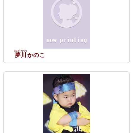
夢川
かのこ