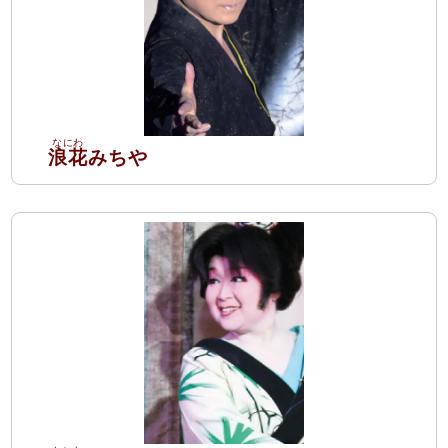
浪花
みちや