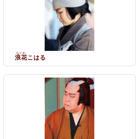
浪花
こはる