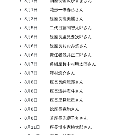
8月1日
副座長
金沢
かずま
さん
8月1日
花形
一條
春己
さん
8月3日
総座長
龍
美麗
さん
8月5日
二代目
藤間
智太郎
さん
8月6日
総座長
里見
要次郎
さん
8月6日
総座長
おおみ
悠
さん
8月6日
責任者
浅井
正二郎
さん
8月7日
勇組座長
中村
時太郎
さん
8月7日
澤村
悠介
さん
8月8日
座長
長縄
龍郎
さん
8月8日
座長
浅井
海斗
さん
8月8日
座長
里見
龍星
さん
8月8日
総座長
春駒
さん
8月8日
若座長
兜
獅子丸
さん
8月11日
座長
博多家
桃太郎
さん