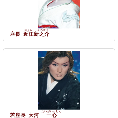
座長
近江
新之介
若座長
大河
一心