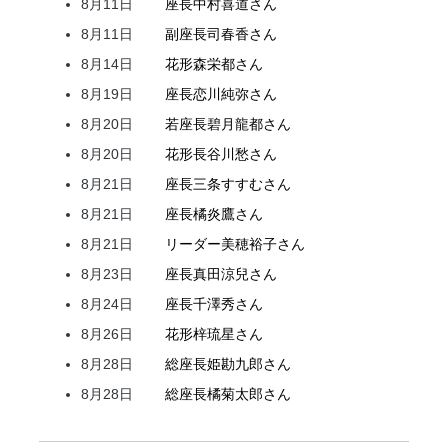
8月11日
座長
中村
喜道
さん
8月11日
副座長
司
春香
さん
8月14日
花形
森
栄都
さん
8月19日
座長
恋川
純弥
さん
8月20日
若座長
碧月
龍都
さん
8月20日
花形
長谷川
愁
さん
8月21日
座長
三条
すすむ
さん
8月21日
座長
橘
炎鷹
さん
8月21日
リーダー
美穂
裕子
さん
8月23日
座長
真田
涼兒
さん
8月24日
座長
千澤
秀
さん
8月26日
花形
梓
琉星
さん
8月28日
総座長
姫
勘九郎
さん
8月28日
総座長
橘
菊太郎
さん