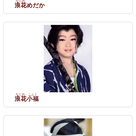
浪花
めだか
浪花
小福