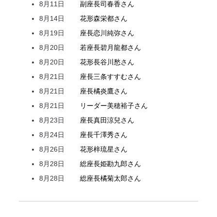
8月11日
副座長
司
春香
さん
8月14日
花形
森
栄都
さん
8月19日
座長
恋川
純弥
さん
8月20日
若座長
碧月
龍都
さん
8月20日
花形
長谷川
愁
さん
8月21日
座長
三条
すすむ
さん
8月21日
座長
橘
炎鷹
さん
8月21日
リーダー
美穂
裕子
さん
8月23日
座長
真田
涼兒
さん
8月24日
座長
千澤
秀
さん
8月26日
花形
梓
琉星
さん
8月28日
総座長
姫
勘九郎
さん
8月28日
総座長
橘
菊太郎
さん