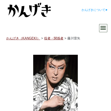
かんげきについて
かんげき（KANGEKI）
>
役者・関係者
>
藤川雷矢