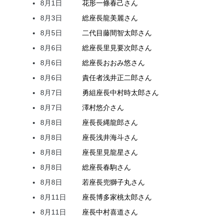
8月1日
花形
一條
春己
さん
8月3日
総座長
龍
美麗
さん
8月5日
二代目
藤間
智太郎
さん
8月6日
総座長
里見
要次郎
さん
8月6日
総座長
おおみ
悠
さん
8月6日
責任者
浅井
正二郎
さん
8月7日
勇組座長
中村
時太郎
さん
8月7日
澤村
悠介
さん
8月8日
座長
長縄
龍郎
さん
8月8日
座長
浅井
海斗
さん
8月8日
座長
里見
龍星
さん
8月8日
総座長
春駒
さん
8月8日
若座長
兜
獅子丸
さん
8月11日
座長
博多家
桃太郎
さん
8月11日
座長
中村
喜道
さん