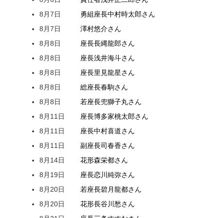
8月7日
勇組座長
中村
時太郎
さん
8月7日
澤村
悠介
さん
8月8日
座長
長縄
龍郎
さん
8月8日
座長
浅井
海斗
さん
8月8日
座長
里見
龍星
さん
8月8日
総座長
春駒
さん
8月8日
若座長
兜
獅子丸
さん
8月11日
座長
博多家
桃太郎
さん
8月11日
座長
中村
喜道
さん
8月11日
副座長
司
春香
さん
8月14日
花形
森
栄都
さん
8月19日
座長
恋川
純弥
さん
8月20日
若座長
碧月
龍都
さん
8月20日
花形
長谷川
愁
さん