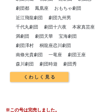
劇団都
鳳凰座
おもちゃ劇団
近江飛龍劇団
劇団九州男
千代丸劇団
劇団十六夜
本家真芸座
満劇団
劇団天華
宝海劇団
劇団澤村
桐龍座恋川劇団
南條光貴劇団
一竜座
劇団王座
森川劇団
劇団時遊
劇団秀
くわしく見る
※この号は完売しました。