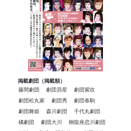
掲載劇団（掲載順）
藤間劇団
劇団昴星
劇団紫吹
劇団松丸家
劇団秀
劇団春駒
劇団舞姫
森川劇団
千代丸劇団
橘劇団
劇団大川
桐龍座恋川劇団