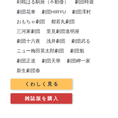
剣戟はる駒座（不動倭）
劇団時遊
劇団花車
劇団HIRYU
劇団澤村
おもちゃ劇団
都若丸劇団
三河家劇団
里見劇団進明座
劇団十六夜
浅井劇団
劇団武る
ニュー梅田英太郎劇団
劇団魁
劇団正道
劇団天華
劇団岬一家
新生劇団春
くわしく見る
雑誌版を購入