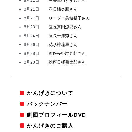
8月21日
座長
三条
すすむ
さん
8月21日
座長
橘
炎鷹
さん
8月21日
リーダー
美穂
裕子
さん
8月23日
座長
真田
涼兒
さん
8月24日
座長
千澤
秀
さん
8月26日
花形
梓
琉星
さん
8月28日
総座長
姫
勘九郎
さん
8月28日
総座長
橘
菊太郎
さん
かんげきについて
バックナンバー
劇団プロフィールDVD
かんげきのご購入