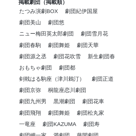
掲載劇団（掲載順）
たつみ演劇BOX
劇団紀伊国屋
劇団美山
劇団悠
ニュー梅田英太郎劇団
劇団雪月花
劇団春駒
劇団舞姫
劇団天華
劇団源之丞
劇団花吹雪
新生劇団春
おもちゃ劇団
劇団都
剣戟はる駒座（津川鵣汀）
劇団正道
劇団京弥
桐龍座恋川劇団
劇団九州男
黒潮劇団
劇団花車
劇団飛翔
劇団舞姫
劇団松丸家
一竜座
劇団KAZUMA
劇団寿
劇団岬一家
満劇団
藤間劇団