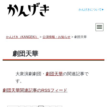
かんげきについて
かんげき（KANGEKI）
>
公演情報・お知らせ
>
劇団天華
劇団天華
大衆演劇劇団・
劇団天華
の関連記事で
す。
劇団天華関連記事のRSSフィード