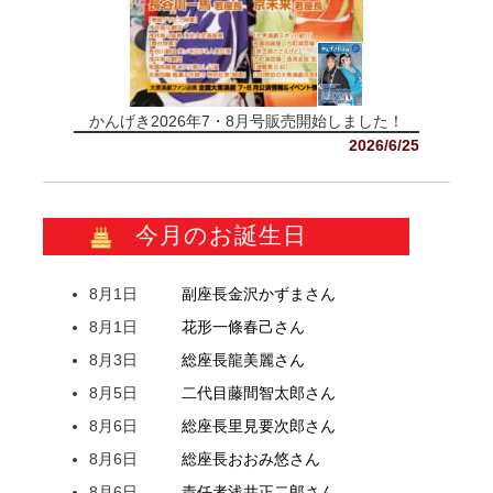
かんげき2026年7・8月号販売開始しました！
2026/6/25
今月のお誕生日
8月1日
副座長
金沢
かずま
さん
8月1日
花形
一條
春己
さん
8月3日
総座長
龍
美麗
さん
8月5日
二代目
藤間
智太郎
さん
8月6日
総座長
里見
要次郎
さん
8月6日
総座長
おおみ
悠
さん
8月6日
責任者
浅井
正二郎
さん