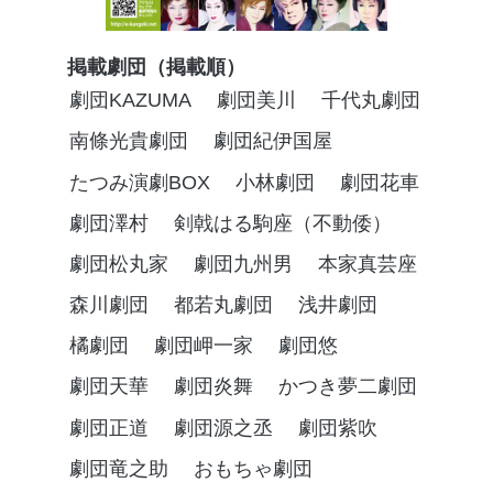
掲載劇団（掲載順）
劇団KAZUMA
劇団美川
千代丸劇団
南條光貴劇団
劇団紀伊国屋
たつみ演劇BOX
小林劇団
劇団花車
劇団澤村
剣戟はる駒座（不動倭）
劇団松丸家
劇団九州男
本家真芸座
森川劇団
都若丸劇団
浅井劇団
橘劇団
劇団岬一家
劇団悠
劇団天華
劇団炎舞
かつき夢二劇団
劇団正道
劇団源之丞
劇団紫吹
劇団竜之助
おもちゃ劇団