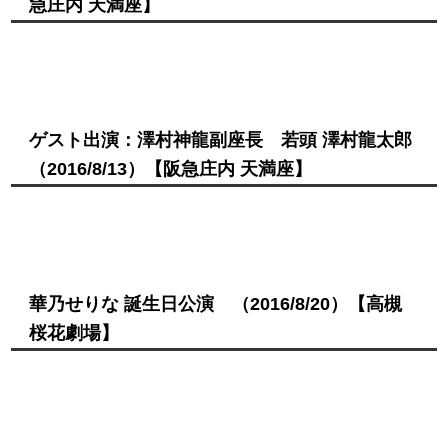
急庄内 天満座】
ゲスト出演：澤村神龍副座長 若頭 澤村龍太郎
（2016/8/13）
【阪急庄内 天満座】
華乃せりな 誕生日公演
（2016/8/20）
【高槻
桜花劇場】