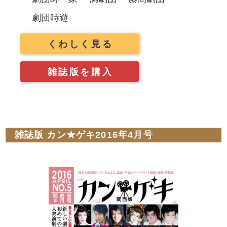
劇団時遊
くわしく見る
雑誌版を購入
雑誌版 カン★ゲキ2016年4月号