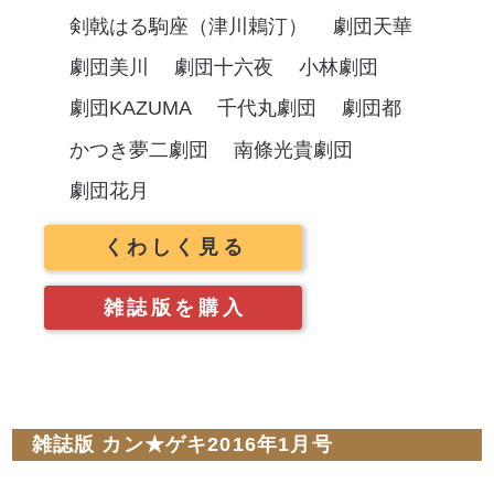
剣戟はる駒座（津川鵣汀）
劇団天華
劇団美川
劇団十六夜
小林劇団
劇団KAZUMA
千代丸劇団
劇団都
かつき夢二劇団
南條光貴劇団
劇団花月
くわしく見る
雑誌版を購入
雑誌版 カン★ゲキ2016年1月号