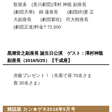
歌留多 (美川劇団)澤村 神龍 副座長
(劇団天華) 錦 蓮座長 (劇団絆)要 正
大副座長 (劇団紫吹) 司大樹座長
(劇団正道)料金? ?2,500
黒潮音之副座長 誕生日公演 ゲスト：澤村神龍
副座長
（2016/5/25）
【千成座】
赤飯プレゼント！（先着で昼:70名さま
夜:30名さま）
雑誌版 カン★ゲキ2016年5月号