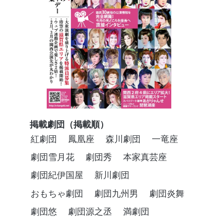
掲載劇団（掲載順）
紅劇団
鳳凰座
森川劇団
一竜座
劇団雪月花
劇団秀
本家真芸座
劇団紀伊国屋
新川劇団
おもちゃ劇団
劇団九州男
劇団炎舞
劇団悠
劇団源之丞
満劇団