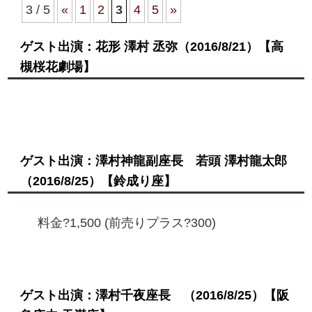
3 / 5
«
1
2
3
4
5
»
ゲスト出演：花形 澤村 丞弥
（2016/8/21）
【高
槻桜花劇場】
ゲスト出演：澤村神龍副座長 若頭 澤村龍太郎
（2016/8/25）
【鈴成り座】
料金?1,500 (前売りプラス?300)
ゲスト出演：澤村千夜座長
（2016/8/25）
【阪