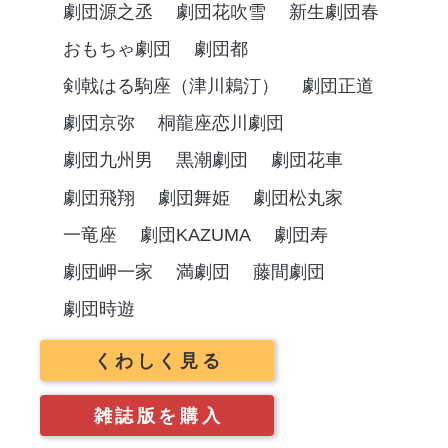
劇団源之丞
劇団花吹雪
新生劇団春
おもちゃ劇団
劇団都
剣戟はる駒座（津川鵣汀）
劇団正道
劇団京弥
桐龍座恋川劇団
劇団九州男
黒潮劇団
劇団花車
劇団飛翔
劇団舞姫
劇団松丸家
一竜座
劇団KAZUMA
劇団寿
劇団岬一家
満劇団
藤間劇団
劇団時遊
くわしく見る
雑誌版を購入