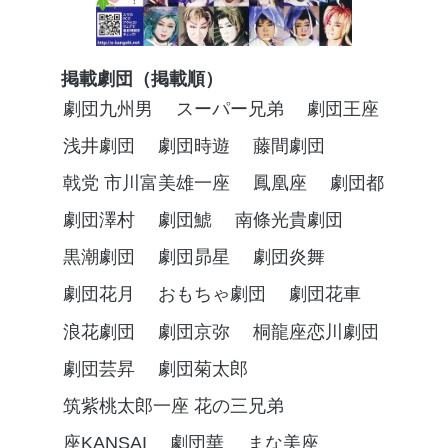
掲載劇団（掲載順）
劇団九州男
スーパー兄弟
劇団王座
浅井劇団
劇団時遊
藤間劇団
戟党 市川富美雄一座
鳳凰座
劇団都
劇団澤村
劇団鯱
南條光貴劇団
黒潮劇団
劇団昴星
劇団炎舞
劇団花月
おもちゃ劇団
劇団花車
浪花劇団
劇団京弥
桐龍座恋川劇団
劇団芸昇
劇団菊太郎
筑紫桃太郎一座 花の三兄弟
座KANSAI
劇団華
まな美座