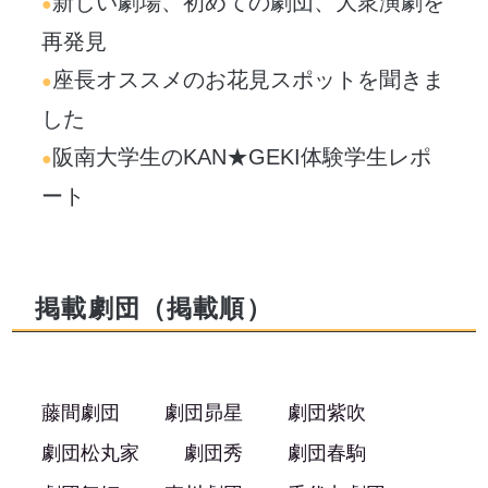
新しい劇場、初めての劇団、大衆演劇を
再発見
座長オススメのお花見スポットを聞きま
した
阪南大学生のKAN★GEKI体験学生レポ
ート
掲載劇団（掲載順）
藤間劇団
劇団昴星
劇団紫吹
劇団松丸家
劇団秀
劇団春駒