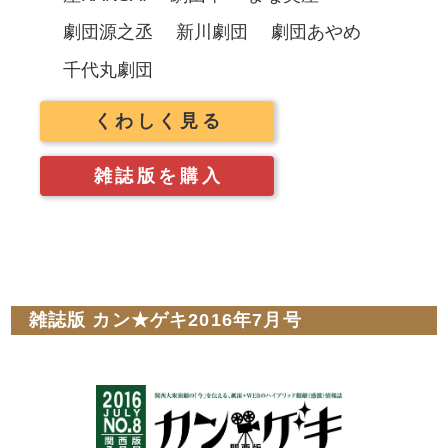
劇団源之丞
新川劇団
劇団あやめ
千代丸劇団
くわしく見る
雑誌版を購入
雑誌版 カン★ゲキ2016年7月号