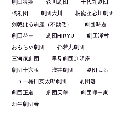
劇団舞姫
森川劇団
千代丸劇団
橘劇団
劇団大川
桐龍座恋川劇団
剣戟はる駒座（不動倭）
劇団時遊
劇団花車
劇団HIRYU
劇団澤村
おもちゃ劇団
都若丸劇団
三河家劇団
里見劇団進明座
劇団十六夜
浅井劇団
劇団武る
ニュー梅田英太郎劇団
劇団魁
劇団正道
劇団天華
劇団岬一家
新生劇団春