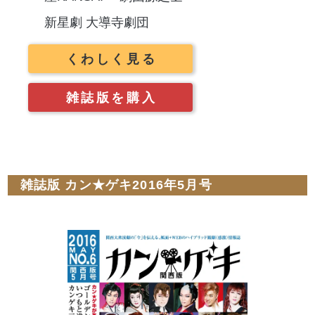
新星劇 大導寺劇団
くわしく見る
雑誌版を購入
雑誌版 カン★ゲキ2016年5月号