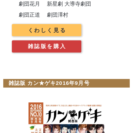
劇団花月
新星劇 大導寺劇団
劇団正道
劇団澤村
くわしく見る
雑誌版を購入
雑誌版 カン★ゲキ2016年9月号