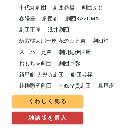
千代丸劇団
劇団昴星
劇団ふじ
春陽座
劇団都
劇団KAZUMA
劇団王座
浅井劇団
筑紫桃太郎一座 花の三兄弟
劇団輝
スーパー兄弟
劇団紀伊国屋
おもちゃ劇団
劇団京弥
新星劇 大導寺劇団
劇団芸昇
花柳願竜劇団
南條光貴劇団
鳳凰座
くわしく見る
雑誌版を購入