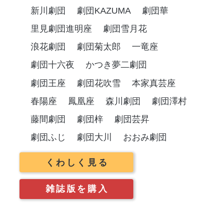
新川劇団
劇団KAZUMA
劇団華
里見劇団進明座
劇団雪月花
浪花劇団
劇団菊太郎
一竜座
劇団十六夜
かつき夢二劇団
劇団王座
劇団花吹雪
本家真芸座
春陽座
鳳凰座
森川劇団
劇団澤村
藤間劇団
劇団梓
劇団芸昇
劇団ふじ
劇団大川
おおみ劇団
くわしく見る
雑誌版を購入