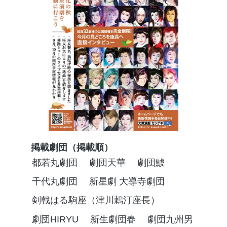
掲載劇団（掲載順）
都若丸劇団
劇団天華
劇団鯱
千代丸劇団
新星劇 大導寺劇団
剣戟はる駒座（津川鵣汀座長）
劇団HIRYU
新生劇団春
劇団九州男