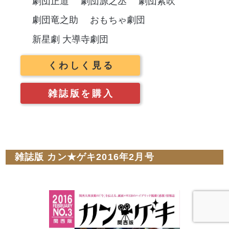
劇団正道
劇団源之丞
劇団紫吹
劇団竜之助
おもちゃ劇団
新星劇 大導寺劇団
くわしく見る
雑誌版を購入
雑誌版 カン★ゲキ2016年2月号