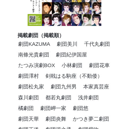
掲載劇団（掲載順）
劇団KAZUMA
劇団美川
千代丸劇団
南條光貴劇団
劇団紀伊国屋
たつみ演劇BOX
小林劇団
劇団花車
劇団澤村
剣戟はる駒座（不動倭）
劇団松丸家
劇団九州男
本家真芸座
森川劇団
都若丸劇団
浅井劇団
橘劇団
劇団岬一家
劇団悠
劇団天華
劇団炎舞
かつき夢二劇団