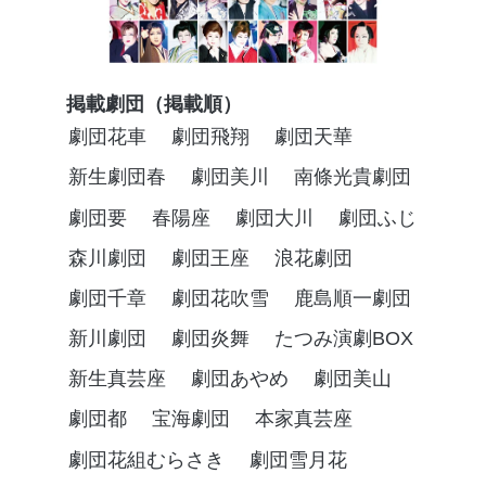
掲載劇団（掲載順）
劇団花車
劇団飛翔
劇団天華
新生劇団春
劇団美川
南條光貴劇団
劇団要
春陽座
劇団大川
劇団ふじ
森川劇団
劇団王座
浪花劇団
劇団千章
劇団花吹雪
鹿島順一劇団
新川劇団
劇団炎舞
たつみ演劇BOX
新生真芸座
劇団あやめ
劇団美山
劇団都
宝海劇団
本家真芸座
劇団花組むらさき
劇団雪月花