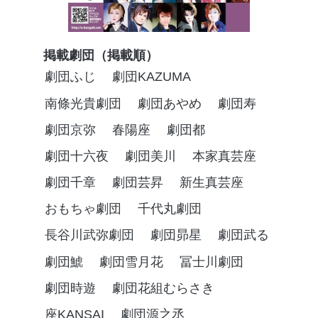
掲載劇団（掲載順）
劇団ふじ
劇団KAZUMA
南條光貴劇団
劇団あやめ
劇団寿
劇団京弥
春陽座
劇団都
劇団十六夜
劇団美川
本家真芸座
劇団千章
劇団芸昇
新生真芸座
おもちゃ劇団
千代丸劇団
長谷川武弥劇団
劇団昴星
劇団武る
劇団鯱
劇団雪月花
冨士川劇団
劇団時遊
劇団花組むらさき
座KANSAI
劇団源之丞