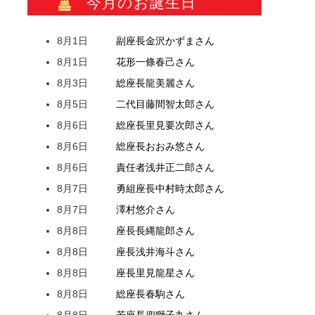
今月のお誕生日
8月1日
副座長
金沢
かずま
さん
8月1日
花形
一條
春己
さん
8月3日
総座長
龍
美麗
さん
8月5日
二代目
藤間
智太郎
さん
8月6日
総座長
里見
要次郎
さん
8月6日
総座長
おおみ
悠
さん
8月6日
責任者
浅井
正二郎
さん
8月7日
勇組座長
中村
時太郎
さん
8月7日
澤村
悠介
さん
8月8日
座長
長縄
龍郎
さん
8月8日
座長
浅井
海斗
さん
8月8日
座長
里見
龍星
さん
8月8日
総座長
春駒
さん
8月8日
若座長
兜
獅子丸
さん