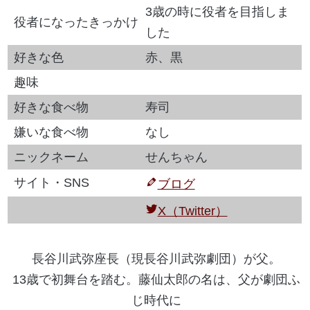
3歳の時に役者を目指しま
役者になったきっかけ
した
好きな色
赤、黒
趣味
好きな食べ物
寿司
嫌いな食べ物
なし
ニックネーム
せんちゃん
サイト・SNS
ブログ
X（Twitter）
長谷川武弥座長（現長谷川武弥劇団）が父。
13歳で初舞台を踏む。藤仙太郎の名は、父が劇団ふ
じ時代に