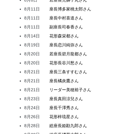
8月11日
座長
博多家
桃太郎
さん
8月11日
座長
中村
喜道
さん
8月11日
副座長
司
春香
さん
8月14日
花形
森
栄都
さん
8月19日
座長
恋川
純弥
さん
8月20日
若座長
碧月
龍都
さん
8月20日
花形
長谷川
愁
さん
8月21日
座長
三条
すすむ
さん
8月21日
座長
橘
炎鷹
さん
8月21日
リーダー
美穂
裕子
さん
8月23日
座長
真田
涼兒
さん
8月24日
座長
千澤
秀
さん
8月26日
花形
梓
琉星
さん
8月28日
総座長
姫
勘九郎
さん