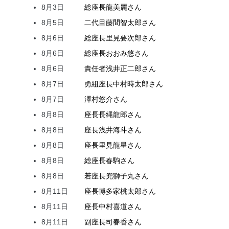
8月3日
総座長
龍
美麗
さん
8月5日
二代目
藤間
智太郎
さん
8月6日
総座長
里見
要次郎
さん
8月6日
総座長
おおみ
悠
さん
8月6日
責任者
浅井
正二郎
さん
8月7日
勇組座長
中村
時太郎
さん
8月7日
澤村
悠介
さん
8月8日
座長
長縄
龍郎
さん
8月8日
座長
浅井
海斗
さん
8月8日
座長
里見
龍星
さん
8月8日
総座長
春駒
さん
8月8日
若座長
兜
獅子丸
さん
8月11日
座長
博多家
桃太郎
さん
8月11日
座長
中村
喜道
さん
8月11日
副座長
司
春香
さん