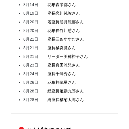
8月14日
花形
森
栄都
さん
8月19日
座長
恋川
純弥
さん
8月20日
若座長
碧月
龍都
さん
8月20日
花形
長谷川
愁
さん
8月21日
座長
三条
すすむ
さん
8月21日
座長
橘
炎鷹
さん
8月21日
リーダー
美穂
裕子
さん
8月23日
座長
真田
涼兒
さん
8月24日
座長
千澤
秀
さん
8月26日
花形
梓
琉星
さん
8月28日
総座長
姫
勘九郎
さん
8月28日
総座長
橘
菊太郎
さん