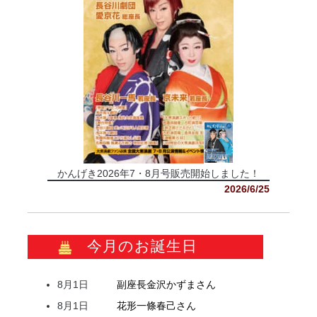
かんげき2026年7・8月号販売開始しました！
2026/6/25
今月のお誕生日
8月1日
副座長
金沢
かずま
さん
8月1日
花形
一條
春己
さん