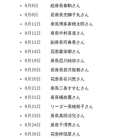
8月8日
総座長
春駒
さん
8月8日
若座長
兜
獅子丸
さん
8月11日
座長
博多家
桃太郎
さん
8月11日
座長
中村
喜道
さん
8月11日
副座長
司
春香
さん
8月14日
花形
森
栄都
さん
8月19日
座長
恋川
純弥
さん
8月20日
若座長
碧月
龍都
さん
8月20日
花形
長谷川
愁
さん
8月21日
座長
三条
すすむ
さん
8月21日
座長
橘
炎鷹
さん
8月21日
リーダー
美穂
裕子
さん
8月23日
座長
真田
涼兒
さん
8月24日
座長
千澤
秀
さん
8月26日
花形
梓
琉星
さん