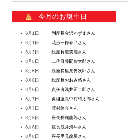
今月のお誕生日
8月1日
副座長
金沢
かずま
さん
8月1日
花形
一條
春己
さん
8月3日
総座長
龍
美麗
さん
8月5日
二代目
藤間
智太郎
さん
8月6日
総座長
里見
要次郎
さん
8月6日
総座長
おおみ
悠
さん
8月6日
責任者
浅井
正二郎
さん
8月7日
勇組座長
中村
時太郎
さん
8月7日
澤村
悠介
さん
8月8日
座長
長縄
龍郎
さん
8月8日
座長
浅井
海斗
さん
8月8日
座長
里見
龍星
さん