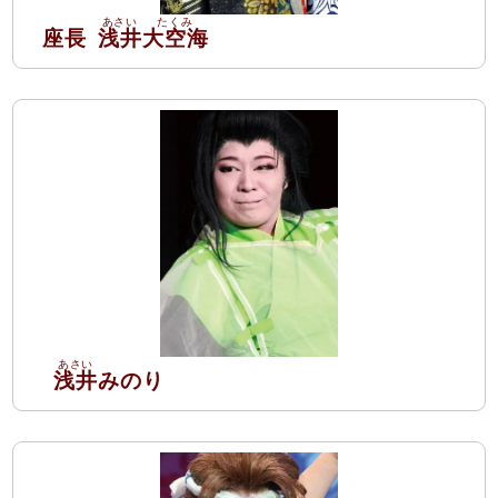
座長
浅井
大空海
浅井
みのり