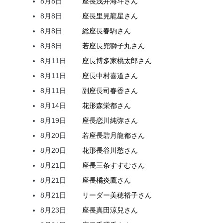
8月8日
座長
浅井
海斗
さん
8月8日
座長
里見
龍星
さん
8月8日
総座長
春駒
さん
8月8日
若座長
兜
獅子丸
さん
8月11日
座長
博多家
桃太郎
さん
8月11日
座長
中村
喜道
さん
8月11日
副座長
司
春香
さん
8月14日
花形
森
栄都
さん
8月19日
座長
恋川
純弥
さん
8月20日
若座長
碧月
龍都
さん
8月20日
花形
長谷川
愁
さん
8月21日
座長
三条
すすむ
さん
8月21日
座長
橘
炎鷹
さん
8月21日
リーダー
美穂
裕子
さん
8月23日
座長
真田
涼兒
さん