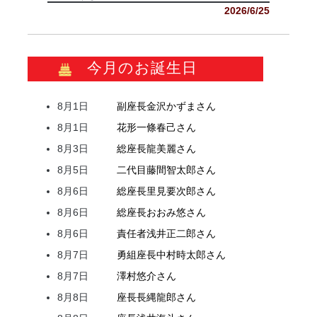
2026/6/25
今月のお誕生日
8月1日
副座長
金沢
かずま
さん
8月1日
花形
一條
春己
さん
8月3日
総座長
龍
美麗
さん
8月5日
二代目
藤間
智太郎
さん
8月6日
総座長
里見
要次郎
さん
8月6日
総座長
おおみ
悠
さん
8月6日
責任者
浅井
正二郎
さん
8月7日
勇組座長
中村
時太郎
さん
8月7日
澤村
悠介
さん
8月8日
座長
長縄
龍郎
さん