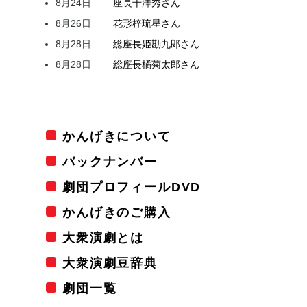
8月24日
座長
千澤
秀
さん
8月26日
花形
梓
琉星
さん
8月28日
総座長
姫
勘九郎
さん
8月28日
総座長
橘
菊太郎
さん
かんげきについて
バックナンバー
劇団プロフィールDVD
かんげきのご購入
大衆演劇とは
大衆演劇豆辞典
劇団一覧