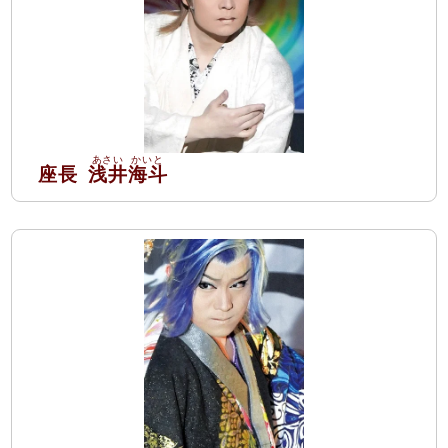
座長
浅井
海斗