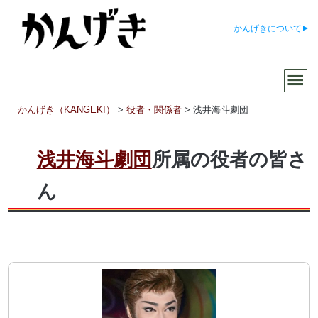
かんげきについて
かんげき（KANGEKI）
>
役者・関係者
>
浅井海斗劇団
浅井海斗劇団
所属の役者の皆さ
ん