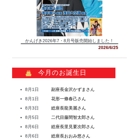
かんげき2026年7・8月号販売開始しました！
2026/6/25
今月のお誕生日
8月1日
副座長
金沢
かずま
さん
8月1日
花形
一條
春己
さん
8月3日
総座長
龍
美麗
さん
8月5日
二代目
藤間
智太郎
さん
8月6日
総座長
里見
要次郎
さん
8月6日
総座長
おおみ
悠
さん