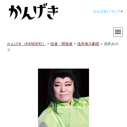
かんげきについて
かんげき（KANGEKI）
>
役者・関係者
>
浅井海斗劇団
>
浅井みの
り