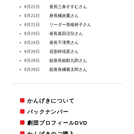
8月21日
座長
三条
すすむ
さん
8月21日
座長
橘
炎鷹
さん
8月21日
リーダー
美穂
裕子
さん
8月23日
座長
真田
涼兒
さん
8月24日
座長
千澤
秀
さん
8月26日
花形
梓
琉星
さん
8月28日
総座長
姫
勘九郎
さん
8月28日
総座長
橘
菊太郎
さん
かんげきについて
バックナンバー
劇団プロフィールDVD
かんげきのご購入