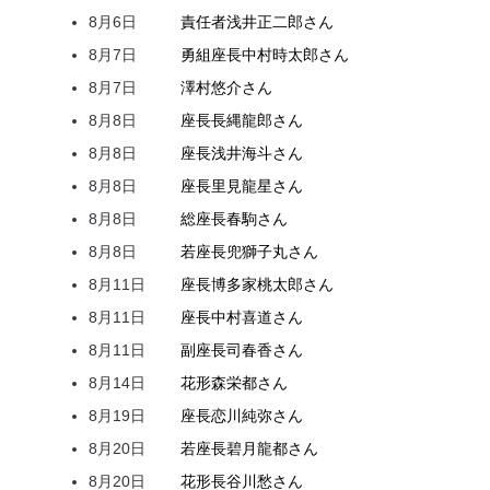
8月6日
責任者
浅井
正二郎
さん
8月7日
勇組座長
中村
時太郎
さん
8月7日
澤村
悠介
さん
8月8日
座長
長縄
龍郎
さん
8月8日
座長
浅井
海斗
さん
8月8日
座長
里見
龍星
さん
8月8日
総座長
春駒
さん
8月8日
若座長
兜
獅子丸
さん
8月11日
座長
博多家
桃太郎
さん
8月11日
座長
中村
喜道
さん
8月11日
副座長
司
春香
さん
8月14日
花形
森
栄都
さん
8月19日
座長
恋川
純弥
さん
8月20日
若座長
碧月
龍都
さん
8月20日
花形
長谷川
愁
さん