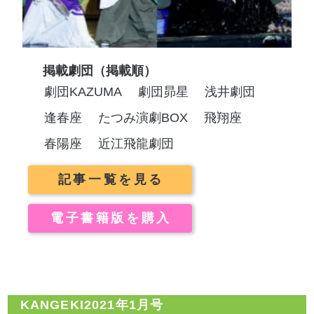
掲載劇団（掲載順）
劇団KAZUMA
劇団昴星
浅井劇団
逢春座
たつみ演劇BOX
飛翔座
春陽座
近江飛龍劇団
記事一覧を見る
電子書籍版を購入
KANGEKI2021年1月号