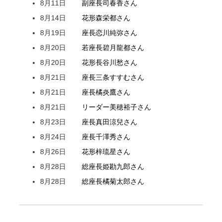
8月11日
副座長
司
春香
さん
8月14日
花形
森
栄都
さん
8月19日
座長
恋川
純弥
さん
8月20日
若座長
碧月
龍都
さん
8月20日
花形
長谷川
愁
さん
8月21日
座長
三条
すすむ
さん
8月21日
座長
橘
炎鷹
さん
8月21日
リーダー
美穂
裕子
さん
8月23日
座長
真田
涼兒
さん
8月24日
座長
千澤
秀
さん
8月26日
花形
梓
琉星
さん
8月28日
総座長
姫
勘九郎
さん
8月28日
総座長
橘
菊太郎
さん