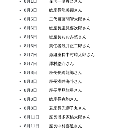
8月1日
花形
一條
春己
さん
8月3日
総座長
龍
美麗
さん
8月5日
二代目
藤間
智太郎
さん
8月6日
総座長
里見
要次郎
さん
8月6日
総座長
おおみ
悠
さん
8月6日
責任者
浅井
正二郎
さん
8月7日
勇組座長
中村
時太郎
さん
8月7日
澤村
悠介
さん
8月8日
座長
長縄
龍郎
さん
8月8日
座長
浅井
海斗
さん
8月8日
座長
里見
龍星
さん
8月8日
総座長
春駒
さん
8月8日
若座長
兜
獅子丸
さん
8月11日
座長
博多家
桃太郎
さん
8月11日
座長
中村
喜道
さん