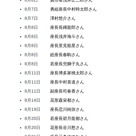
8月7日
勇組座長
中村
時太郎
さん
8月7日
澤村
悠介
さん
8月8日
座長
長縄
龍郎
さん
8月8日
座長
浅井
海斗
さん
8月8日
座長
里見
龍星
さん
8月8日
総座長
春駒
さん
8月8日
若座長
兜
獅子丸
さん
8月11日
座長
博多家
桃太郎
さん
8月11日
座長
中村
喜道
さん
8月11日
副座長
司
春香
さん
8月14日
花形
森
栄都
さん
8月19日
座長
恋川
純弥
さん
8月20日
若座長
碧月
龍都
さん
8月20日
花形
長谷川
愁
さん