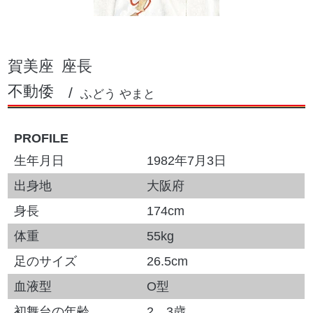
賀美座
座長
不動倭
ふどう やまと
PROFILE
生年月日
1982年7月3日
出身地
大阪府
身長
174cm
体重
55kg
足のサイズ
26.5cm
血液型
O型
初舞台の年齢
2、3歳