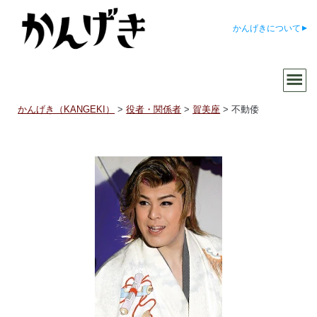
かんげきについて
かんげき（KANGEKI）
>
役者・関係者
>
賀美座
>
不動倭