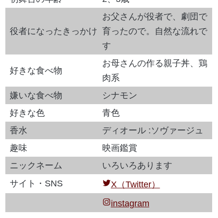
お父さんが役者で、劇団で
役者になったきっかけ
育ったので。自然な流れで
す
お母さんの作る親子丼、鶏
好きな食べ物
肉系
嫌いな食べ物
シナモン
好きな色
青色
香水
ディオール :ソヴァージュ
趣味
映画鑑賞
ニックネーム
いろいろあります
サイト・SNS
X（Twitter）
instagram