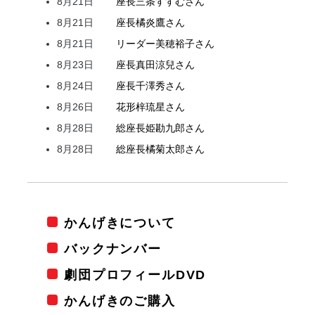
8月21日
座長
三条
すすむ
さん
8月21日
座長
橘
炎鷹
さん
8月21日
リーダー
美穂
裕子
さん
8月23日
座長
真田
涼兒
さん
8月24日
座長
千澤
秀
さん
8月26日
花形
梓
琉星
さん
8月28日
総座長
姫
勘九郎
さん
8月28日
総座長
橘
菊太郎
さん
かんげきについて
バックナンバー
劇団プロフィールDVD
かんげきのご購入