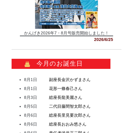
かんげき2026年7・8月号販売開始しました！
2026/6/25
今月のお誕生日
8月1日
副座長
金沢
かずま
さん
8月1日
花形
一條
春己
さん
8月3日
総座長
龍
美麗
さん
8月5日
二代目
藤間
智太郎
さん
8月6日
総座長
里見
要次郎
さん
8月6日
総座長
おおみ
悠
さん
8月6日
責任者
浅井
正二郎
さん