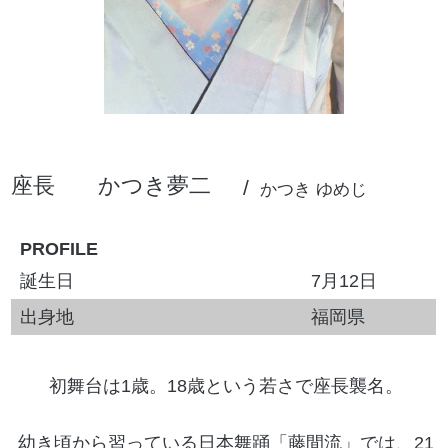
座長
かつき夢二
かつき ゆめじ
PROFILE
誕生日
7月12日
出身地
福岡県
初舞台は1歳。18歳という若さで座長襲名。
幼き頃から習っている日本舞踊「藤間流」では、21