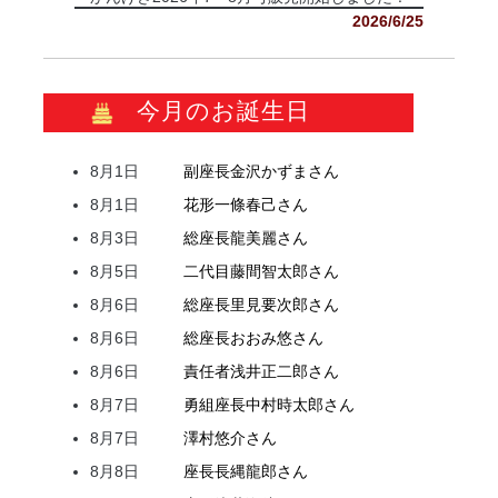
2026/6/25
今月のお誕生日
8月1日
副座長
金沢
かずま
さん
8月1日
花形
一條
春己
さん
8月3日
総座長
龍
美麗
さん
8月5日
二代目
藤間
智太郎
さん
8月6日
総座長
里見
要次郎
さん
8月6日
総座長
おおみ
悠
さん
8月6日
責任者
浅井
正二郎
さん
8月7日
勇組座長
中村
時太郎
さん
8月7日
澤村
悠介
さん
8月8日
座長
長縄
龍郎
さん