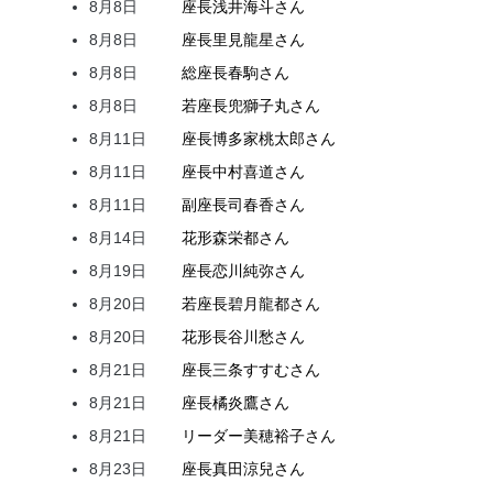
8月8日
座長
浅井
海斗
さん
8月8日
座長
里見
龍星
さん
8月8日
総座長
春駒
さん
8月8日
若座長
兜
獅子丸
さん
8月11日
座長
博多家
桃太郎
さん
8月11日
座長
中村
喜道
さん
8月11日
副座長
司
春香
さん
8月14日
花形
森
栄都
さん
8月19日
座長
恋川
純弥
さん
8月20日
若座長
碧月
龍都
さん
8月20日
花形
長谷川
愁
さん
8月21日
座長
三条
すすむ
さん
8月21日
座長
橘
炎鷹
さん
8月21日
リーダー
美穂
裕子
さん
8月23日
座長
真田
涼兒
さん