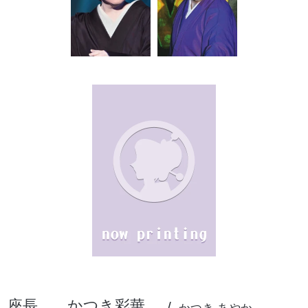
座長
かつき彩華