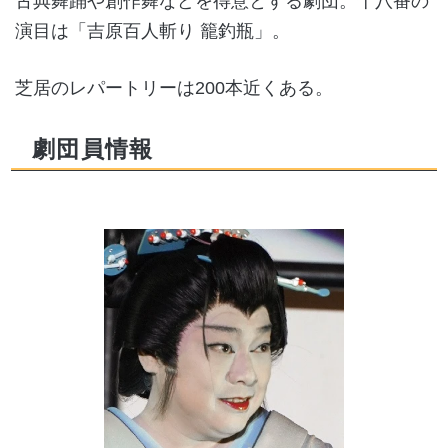
古典舞踊や創作舞などを得意とする劇団。十八番の
演目は「吉原百人斬り 籠釣瓶」。
芝居のレパートリーは200本近くある。
劇団員情報