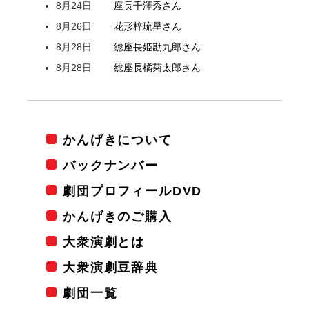
8月24日
座長
千澤
秀
さん
8月26日
花形
梓
琉星
さん
8月28日
総座長
姫
勘九郎
さん
8月28日
総座長
橘
菊太郎
さん
かんげきについて
バックナンバー
劇団プロフィールDVD
かんげきのご購入
大衆演劇とは
大衆演劇豆辞典
劇団一覧