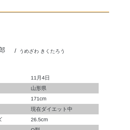
郎
うめざわ きくたろう
11月4日
山形県
171cm
現在ダイエット中
ズ
26.5cm
O型