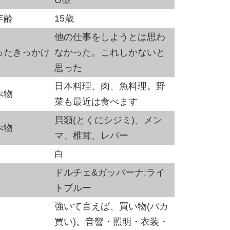
年齢
15歳
他の仕事をしようとは思わ
ったきっかけ
なかった。これしかないと
思った
日本料理、肉、魚料理。野
べ物
菜も最近は食べます
貝類(とくにシジミ)、メン
べ物
マ、椎茸、レバー
白
ドルチェ&ガッバーナ:ライ
トブルー
強いて言えば、買い物(バカ
買い)。音響・照明・衣装・