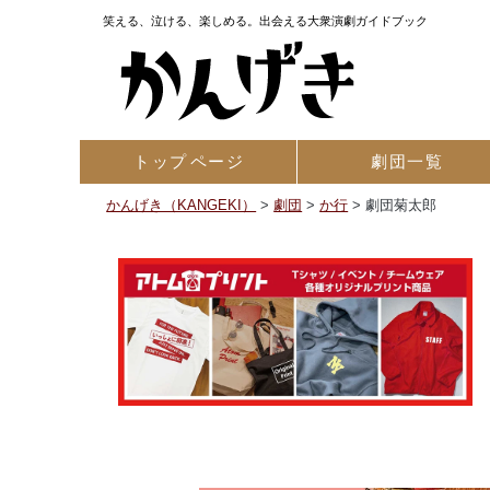
笑える、泣ける、楽しめる。出会える大衆演劇ガイドブック
トップ
ページ
劇団一覧
かんげき（KANGEKI）
>
劇団
>
か行
>
劇団菊太郎