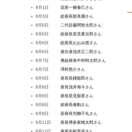
8月1日
花形
一條
春己
さん
8月3日
総座長
龍
美麗
さん
8月5日
二代目
藤間
智太郎
さん
8月6日
総座長
里見
要次郎
さん
8月6日
総座長
おおみ
悠
さん
8月6日
責任者
浅井
正二郎
さん
8月7日
勇組座長
中村
時太郎
さん
8月7日
澤村
悠介
さん
8月8日
座長
長縄
龍郎
さん
8月8日
座長
浅井
海斗
さん
8月8日
座長
里見
龍星
さん
8月8日
総座長
春駒
さん
8月8日
若座長
兜
獅子丸
さん
8月11日
座長
博多家
桃太郎
さん
8月11日
座長
中村
喜道
さん