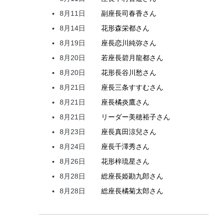
8月11日
副座長
司
春香
さん
8月14日
花形
森
栄都
さん
8月19日
座長
恋川
純弥
さん
8月20日
若座長
碧月
龍都
さん
8月20日
花形
長谷川
愁
さん
8月21日
座長
三条
すすむ
さん
8月21日
座長
橘
炎鷹
さん
8月21日
リーダー
美穂
裕子
さん
8月23日
座長
真田
涼兒
さん
8月24日
座長
千澤
秀
さん
8月26日
花形
梓
琉星
さん
8月28日
総座長
姫
勘九郎
さん
8月28日
総座長
橘
菊太郎
さん