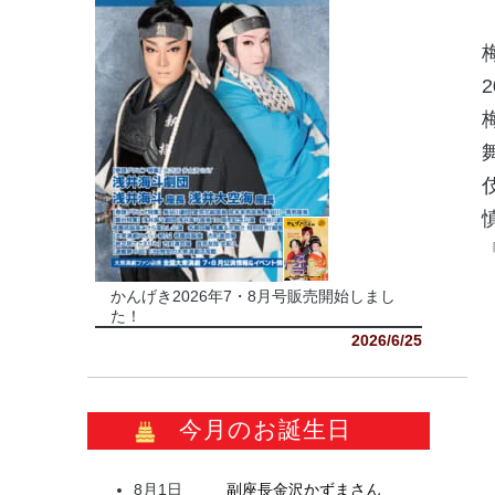
かんげき2026年7・8月号販売開始しまし
た！
2026/6/25
今月のお誕生日
8月1日
副座長
金沢
かずま
さん