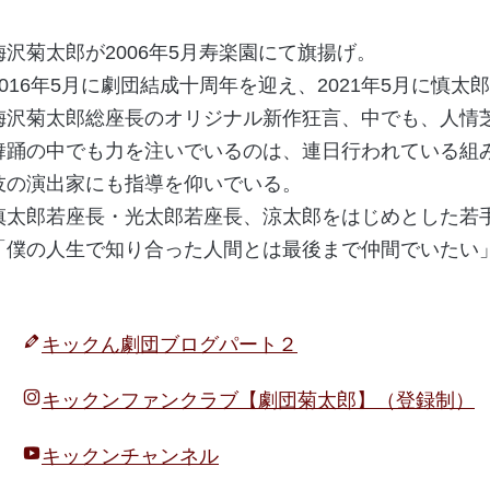
梅沢菊太郎が2006年5月寿楽園にて旗揚げ。
2016年5月に劇団結成十周年を迎え、2021年5月に慎
梅沢菊太郎総座長のオリジナル新作狂言、中でも、人情
舞踊の中でも力を注いでいるのは、連日行われている組
伎の演出家にも指導を仰いでいる。
慎太郎若座長・光太郎若座長、涼太郎をはじめとした若
「僕の人生で知り合った人間とは最後まで仲間でいたい
キックん劇団ブログパート２
キックンファンクラブ【劇団菊太郎】（登録制）
キックンチャンネル