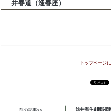
井春道（逢春座）
トップページ
浅井海斗劇団関
前の記事<<