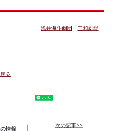
浅井海斗劇団
三和劇場
に戻る
次の記事>>
連の情報