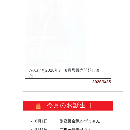
かんげき2026年7・8月号販売開始しまし
た！
2026/6/25
今月のお誕生日
8月1日
副座長
金沢
かずま
さん
8月1日
花形
一條
春己
さん