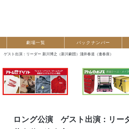
劇場一覧
バック
ナンバー
 ゲスト出演：リーダー 新川博之（新川劇団）淺井春道（逢春座）
ロング公演 ゲスト出演：リーダ