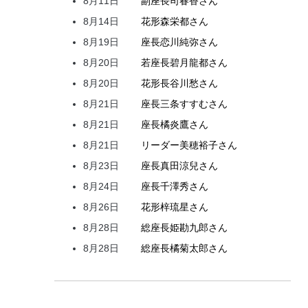
8月11日
副座長
司
春香
さん
8月14日
花形
森
栄都
さん
8月19日
座長
恋川
純弥
さん
8月20日
若座長
碧月
龍都
さん
8月20日
花形
長谷川
愁
さん
8月21日
座長
三条
すすむ
さん
8月21日
座長
橘
炎鷹
さん
8月21日
リーダー
美穂
裕子
さん
8月23日
座長
真田
涼兒
さん
8月24日
座長
千澤
秀
さん
8月26日
花形
梓
琉星
さん
8月28日
総座長
姫
勘九郎
さん
8月28日
総座長
橘
菊太郎
さん