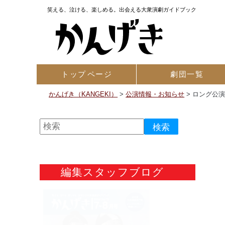
笑える、泣ける、楽しめる。出会える大衆演劇ガイドブック
トップ
ページ
劇団一覧
かんげき（KANGEKI）
>
公演情報・お知らせ
>
ロング公演
編集スタッフブログ