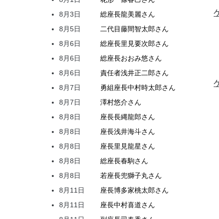
8月3日
総座長
龍
美麗
さん
8月5日
二代目
藤間
智太郎
さん
8月6日
総座長
里見
要次郎
さん
8月6日
総座長
おおみ
悠
さん
8月6日
責任者
浅井
正二郎
さん
8月7日
勇組座長
中村
時太郎
さん
8月7日
澤村
悠介
さん
8月8日
座長
長縄
龍郎
さん
8月8日
座長
浅井
海斗
さん
8月8日
座長
里見
龍星
さん
8月8日
総座長
春駒
さん
8月8日
若座長
兜
獅子丸
さん
8月11日
座長
博多家
桃太郎
さん
8月11日
座長
中村
喜道
さん