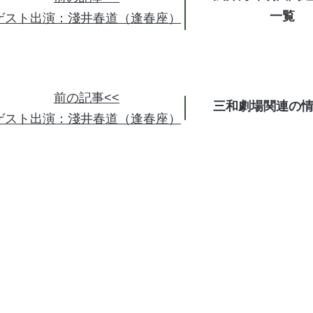
ゲスト出演：淺井春道（逢春座）
前の記事<<
三和劇場関連の
ゲスト出演：淺井春道（逢春座）