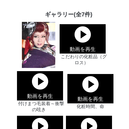
ギャラリー(全7件)
動画を再生
こだわりの化粧品（グ
ロス）
動画を再生
動画を再生
付けまつ毛装着～衝撃
化粧時間、命
の呟き