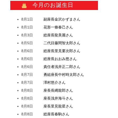
今月のお誕生日
8月1日
副座長
金沢
かずま
さん
8月1日
花形
一條
春己
さん
8月3日
総座長
龍
美麗
さん
8月5日
二代目
藤間
智太郎
さん
8月6日
総座長
里見
要次郎
さん
8月6日
総座長
おおみ
悠
さん
8月6日
責任者
浅井
正二郎
さん
8月7日
勇組座長
中村
時太郎
さん
8月7日
澤村
悠介
さん
8月8日
座長
長縄
龍郎
さん
8月8日
座長
浅井
海斗
さん
8月8日
座長
里見
龍星
さん
8月8日
総座長
春駒
さん