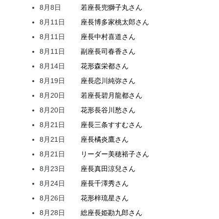
8月8日
若座長
兜
獅子丸
さん
8月11日
座長
博多家
桃太郎
さん
8月11日
座長
中村
喜道
さん
8月11日
副座長
司
春香
さん
8月14日
花形
森
栄都
さん
8月19日
座長
恋川
純弥
さん
8月20日
若座長
碧月
龍都
さん
8月20日
花形
長谷川
愁
さん
8月21日
座長
三条
すすむ
さん
8月21日
座長
橘
炎鷹
さん
8月21日
リーダー
美穂
裕子
さん
8月23日
座長
真田
涼兒
さん
8月24日
座長
千澤
秀
さん
8月26日
花形
梓
琉星
さん
8月28日
総座長
姫
勘九郎
さん