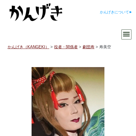
かんげきについて
かんげき（KANGEKI）
>
役者・関係者
>
劇団寿
>
寿美空