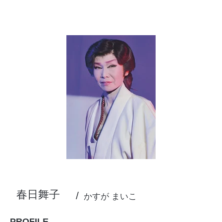
春日舞子
かすが まいこ
PROFILE