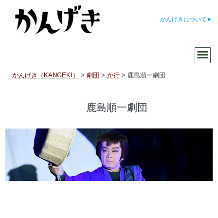
かんげきについて
かんげき（KANGEKI）
>
劇団
>
か行
>
鹿島順一劇団
鹿島順一劇団