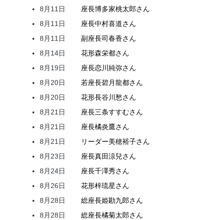
8月11日
座長
博多家
桃太郎
さん
8月11日
座長
中村
喜道
さん
8月11日
副座長
司
春香
さん
8月14日
花形
森
栄都
さん
8月19日
座長
恋川
純弥
さん
8月20日
若座長
碧月
龍都
さん
8月20日
花形
長谷川
愁
さん
8月21日
座長
三条
すすむ
さん
8月21日
座長
橘
炎鷹
さん
8月21日
リーダー
美穂
裕子
さん
8月23日
座長
真田
涼兒
さん
8月24日
座長
千澤
秀
さん
8月26日
花形
梓
琉星
さん
8月28日
総座長
姫
勘九郎
さん
8月28日
総座長
橘
菊太郎
さん