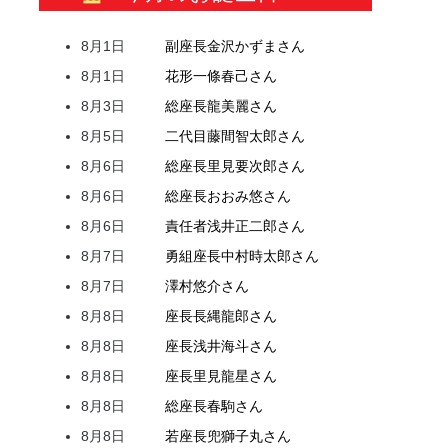
8月1日
副座長
金沢
かずま
さん
8月1日
花形
一條
春己
さん
8月3日
総座長
龍
美麗
さん
8月5日
二代目
藤間
智太郎
さん
8月6日
総座長
里見
要次郎
さん
8月6日
総座長
おおみ
悠
さん
8月6日
責任者
浅井
正二郎
さん
8月7日
勇組座長
中村
時太郎
さん
8月7日
澤村
悠介
さん
8月8日
座長
長縄
龍郎
さん
8月8日
座長
浅井
海斗
さん
8月8日
座長
里見
龍星
さん
8月8日
総座長
春駒
さん
8月8日
若座長
兜
獅子丸
さん