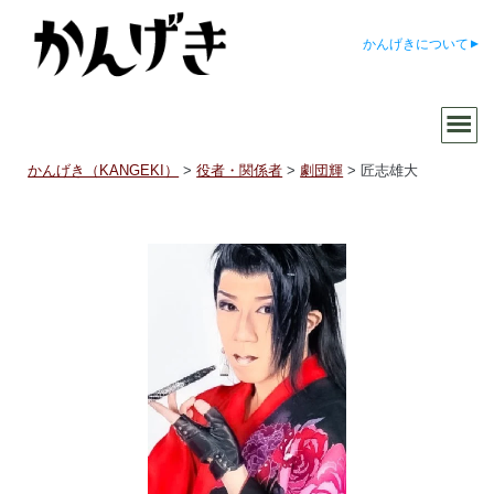
かんげきについて
かんげき（KANGEKI）
>
役者・関係者
>
劇団輝
>
匠志雄大