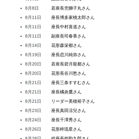
8月8日
若座長
兜
獅子丸
さん
8月11日
座長
博多家
桃太郎
さん
8月11日
座長
中村
喜道
さん
8月11日
副座長
司
春香
さん
8月14日
花形
森
栄都
さん
8月19日
座長
恋川
純弥
さん
8月20日
若座長
碧月
龍都
さん
8月20日
花形
長谷川
愁
さん
8月21日
座長
三条
すすむ
さん
8月21日
座長
橘
炎鷹
さん
8月21日
リーダー
美穂
裕子
さん
8月23日
座長
真田
涼兒
さん
8月24日
座長
千澤
秀
さん
8月26日
花形
梓
琉星
さん
8月28日
総座長
姫
勘九郎
さん