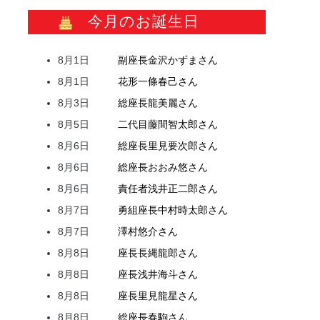
今月のお誕生日
8月1日
副座長
金沢
かずま
さん
8月1日
花形
一條
春己
さん
8月3日
総座長
龍
美麗
さん
8月5日
二代目
藤間
智太郎
さん
8月6日
総座長
里見
要次郎
さん
8月6日
総座長
おおみ
悠
さん
8月6日
責任者
浅井
正二郎
さん
8月7日
勇組座長
中村
時太郎
さん
8月7日
澤村
悠介
さん
8月8日
座長
長縄
龍郎
さん
8月8日
座長
浅井
海斗
さん
8月8日
座長
里見
龍星
さん
8月8日
総座長
春駒
さん