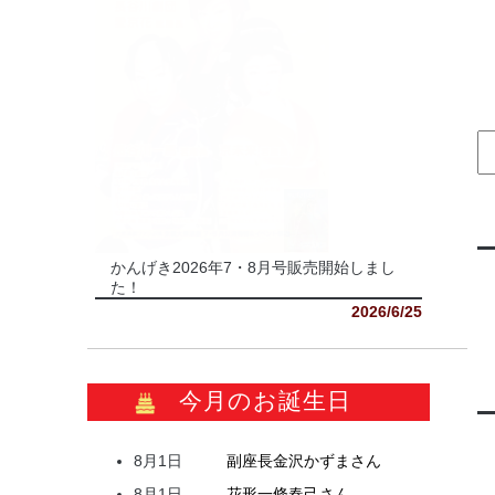
かんげき2026年7・8月号販売開始しまし
た！
2026/6/25
今月のお誕生日
8月1日
副座長
金沢
かずま
さん
8月1日
花形
一條
春己
さん