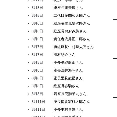
8月3日
総座長
龍
美麗
さん
8月5日
二代目
藤間
智太郎
さん
8月6日
総座長
里見
要次郎
さん
8月6日
総座長
おおみ
悠
さん
8月6日
責任者
浅井
正二郎
さん
8月7日
勇組座長
中村
時太郎
さん
8月7日
澤村
悠介
さん
8月8日
座長
長縄
龍郎
さん
8月8日
座長
浅井
海斗
さん
8月8日
座長
里見
龍星
さん
8月8日
総座長
春駒
さん
8月8日
若座長
兜
獅子丸
さん
8月11日
座長
博多家
桃太郎
さん
8月11日
座長
中村
喜道
さん