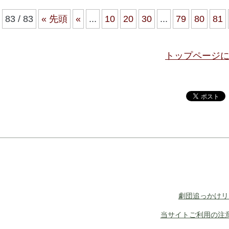
83 / 83
« 先頭
«
...
10
20
30
...
79
80
81
トップページ
劇団追っかけリ
当サイトご利用の注