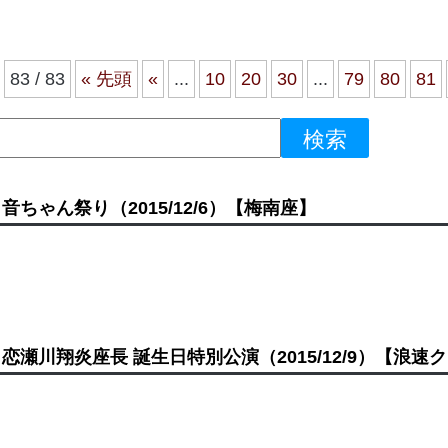
83 / 83
« 先頭
«
...
10
20
30
...
79
80
81
音ちゃん祭り
（2015/12/6）
【梅南座】
恋瀬川翔炎座長 誕生日特別公演
（2015/12/9）
【浪速ク