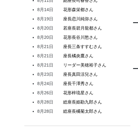
8月11日
副座長
司
春香
さん
8月14日
花形
森
栄都
さん
8月19日
座長
恋川
純弥
さん
8月20日
若座長
碧月
龍都
さん
8月20日
花形
長谷川
愁
さん
8月21日
座長
三条
すすむ
さん
8月21日
座長
橘
炎鷹
さん
8月21日
リーダー
美穂
裕子
さん
8月23日
座長
真田
涼兒
さん
8月24日
座長
千澤
秀
さん
8月26日
花形
梓
琉星
さん
8月28日
総座長
姫
勘九郎
さん
8月28日
総座長
橘
菊太郎
さん