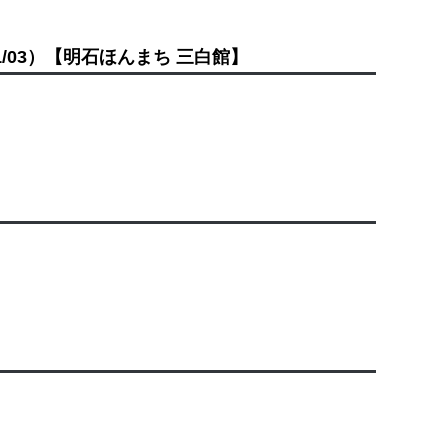
1/03）
【明石ほんまち 三白館】