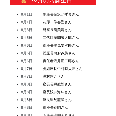
今月のお誕生日
8月1日
副座長
金沢
かずま
さん
8月1日
花形
一條
春己
さん
8月3日
総座長
龍
美麗
さん
8月5日
二代目
藤間
智太郎
さん
8月6日
総座長
里見
要次郎
さん
8月6日
総座長
おおみ
悠
さん
8月6日
責任者
浅井
正二郎
さん
8月7日
勇組座長
中村
時太郎
さん
8月7日
澤村
悠介
さん
8月8日
座長
長縄
龍郎
さん
8月8日
座長
浅井
海斗
さん
8月8日
座長
里見
龍星
さん
8月8日
総座長
春駒
さん
8月8日
若座長
兜
獅子丸
さん