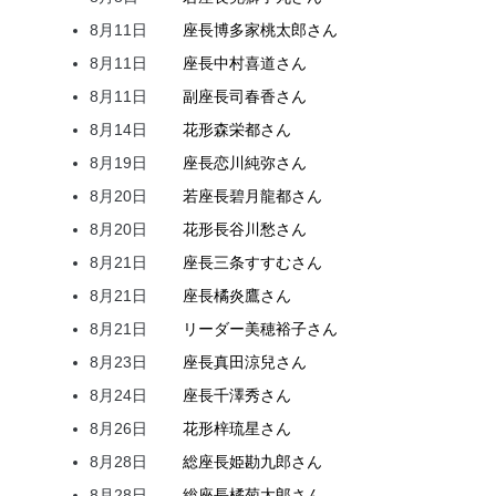
8月11日
座長
博多家
桃太郎
さん
8月11日
座長
中村
喜道
さん
8月11日
副座長
司
春香
さん
8月14日
花形
森
栄都
さん
8月19日
座長
恋川
純弥
さん
8月20日
若座長
碧月
龍都
さん
8月20日
花形
長谷川
愁
さん
8月21日
座長
三条
すすむ
さん
8月21日
座長
橘
炎鷹
さん
8月21日
リーダー
美穂
裕子
さん
8月23日
座長
真田
涼兒
さん
8月24日
座長
千澤
秀
さん
8月26日
花形
梓
琉星
さん
8月28日
総座長
姫
勘九郎
さん
8月28日
総座長
橘
菊太郎
さん