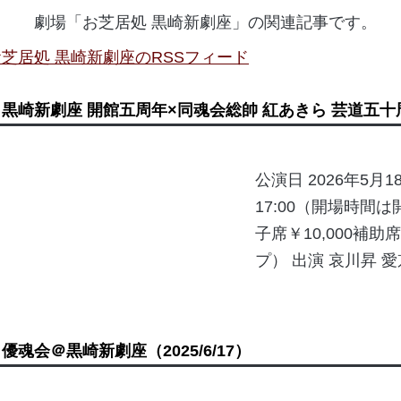
劇場「お芝居処 黒崎新劇座」の関連記事です。
お芝居処 黒崎新劇座のRSSフィード
黒崎新劇座 開館五周年×同魂会総帥 紅あきら 芸道五十
公演日 2026年5月1
17:00（開場時間
子席￥10,000補助
プ） 出演 哀川昇 愛京
優魂会＠黒崎新劇座
（2025/6/17）