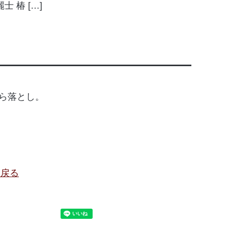
士 椿 […]
けら落とし。
に戻る