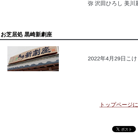
弥 沢田ひろし 美川麗
お芝居処 黒崎新劇座
2022年4月29日こ
トップページ