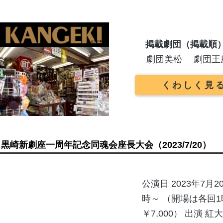
掲載劇団（掲載順
劇団美松
劇団王
くわしく見
黒崎新劇座一周年記念同魂会座長大会
（2023/7/20）
公演日 2023年7月
時～ （開場は各回1時
￥7,000） 出演 