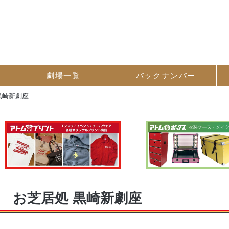
劇場一覧
バック
ナンバー
黒崎新劇座
お芝居処 黒崎新劇座