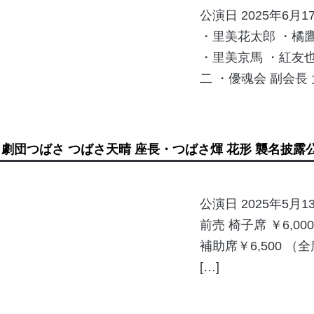
公演日 2025年6月
・里美花太郎 ・橘鷹
・里美京馬 ・紅友也
二 ・優魂会 副会長 
劇団つばさ つばさ天晴 座長・つばさ煇 花形 襲名披露
公演日 2025年5月13
前売 椅子席 ￥6,00
補助席￥6,500 （
[…]