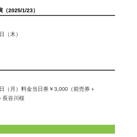
演
（2025/1/23）
3日（木）
月2日（月）料金当日券￥3,000（前売券＋
スト長谷川桜