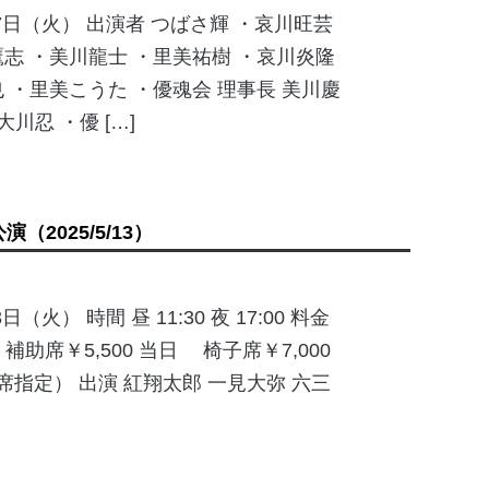
17日（火） 出演者 つばさ輝 ・哀川旺芸
志 ・美川龍士 ・里美祐樹 ・哀川炎隆
 ・里美こうた ・優魂会 理事長 美川慶
大川忍 ・優 […]
公演
（2025/5/13）
日（火） 時間 昼 11:30 夜 17:00 料金
0 補助席￥5,500 当日 椅子席￥7,000
全席指定） 出演 紅翔太郎 一見大弥 六三