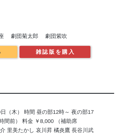
）
座
劇団菊太郎
劇団紫吹
る
雑誌版を購入
20日（木） 時間 昼の部12時～ 夜の部17
間前） 料金 ￥8,000 （補助席
紅大介 里美たかし 哀川昇 橘炎鷹 長谷川武