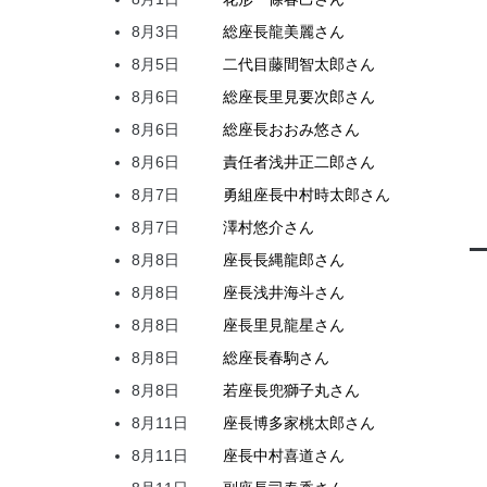
8月3日
総座長
龍
美麗
さん
8月5日
二代目
藤間
智太郎
さん
8月6日
総座長
里見
要次郎
さん
8月6日
総座長
おおみ
悠
さん
8月6日
責任者
浅井
正二郎
さん
8月7日
勇組座長
中村
時太郎
さん
8月7日
澤村
悠介
さん
8月8日
座長
長縄
龍郎
さん
8月8日
座長
浅井
海斗
さん
8月8日
座長
里見
龍星
さん
8月8日
総座長
春駒
さん
8月8日
若座長
兜
獅子丸
さん
8月11日
座長
博多家
桃太郎
さん
8月11日
座長
中村
喜道
さん