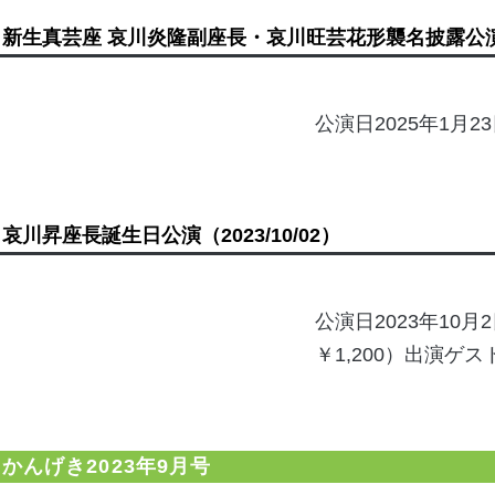
新生真芸座 哀川炎隆副座長・哀川旺芸花形襲名披露公
公演日2025年1月2
哀川昇座長誕生日公演
（2023/10/02）
公演日2023年10
￥1,200）出演ゲ
かんげき2023年9月号