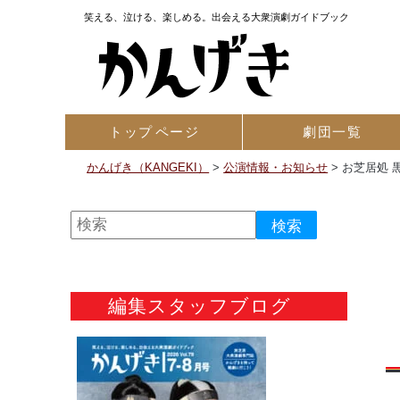
笑える、泣ける、楽しめる。出会える大衆演劇ガイドブック
トップ
ページ
劇団一覧
かんげき（KANGEKI）
>
公演情報・お知らせ
>
お芝居処 
編集スタッフブログ