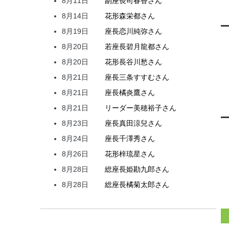
8月11日
副座長
司
春香
さん
8月14日
花形
森
栄都
さん
8月19日
座長
恋川
純弥
さん
8月20日
若座長
碧月
龍都
さん
8月20日
花形
長谷川
愁
さん
8月21日
座長
三条
すすむ
さん
8月21日
座長
橘
炎鷹
さん
8月21日
リーダー
美穂
裕子
さん
8月23日
座長
真田
涼兒
さん
8月24日
座長
千澤
秀
さん
8月26日
花形
梓
琉星
さん
8月28日
総座長
姫
勘九郎
さん
8月28日
総座長
橘
菊太郎
さん