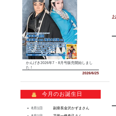
かんげき2026年7・8月号販売開始しまし
た！
2026/6/25
今月のお誕生日
8月1日
副座長
金沢
かずま
さん
8月1日
花形
一條
春己
さん