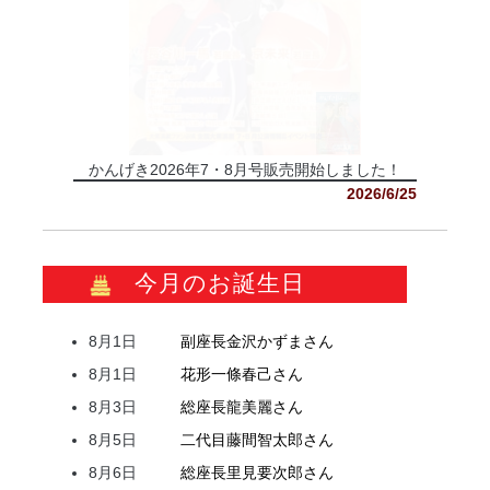
かんげき2026年7・8月号販売開始しました！
2026/6/25
今月のお誕生日
8月1日
副座長
金沢
かずま
さん
8月1日
花形
一條
春己
さん
8月3日
総座長
龍
美麗
さん
8月5日
二代目
藤間
智太郎
さん
8月6日
総座長
里見
要次郎
さん