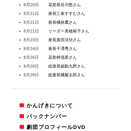
8月20日
花形
長谷川
愁
さん
8月21日
座長
三条
すすむ
さん
8月21日
座長
橘
炎鷹
さん
8月21日
リーダー
美穂
裕子
さん
8月23日
座長
真田
涼兒
さん
8月24日
座長
千澤
秀
さん
8月26日
花形
梓
琉星
さん
8月28日
総座長
姫
勘九郎
さん
8月28日
総座長
橘
菊太郎
さん
かんげきについて
バックナンバー
劇団プロフィールDVD