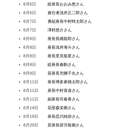
8月6日
総座長
おおみ
悠
さん
8月6日
責任者
浅井
正二郎
さん
8月7日
勇組座長
中村
時太郎
さん
8月7日
澤村
悠介
さん
8月8日
座長
長縄
龍郎
さん
8月8日
座長
浅井
海斗
さん
8月8日
座長
里見
龍星
さん
8月8日
総座長
春駒
さん
8月8日
若座長
兜
獅子丸
さん
8月11日
座長
博多家
桃太郎
さん
8月11日
座長
中村
喜道
さん
8月11日
副座長
司
春香
さん
8月14日
花形
森
栄都
さん
8月19日
座長
恋川
純弥
さん
8月20日
若座長
碧月
龍都
さん