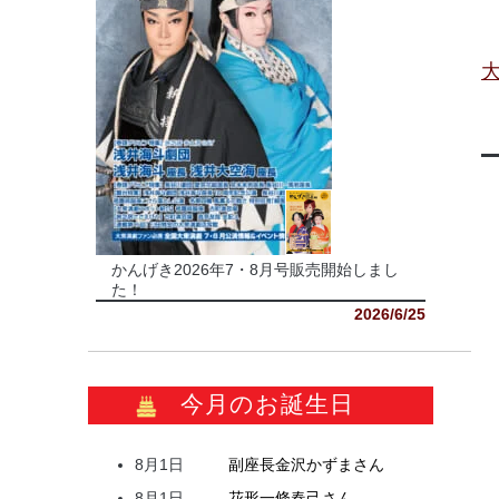
かんげき2026年7・8月号販売開始しまし
た！
2026/6/25
今月のお誕生日
8月1日
副座長
金沢
かずま
さん
8月1日
花形
一條
春己
さん