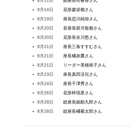
8月11日
副座長
司
春香
さん
8月14日
花形
森
栄都
さん
8月19日
座長
恋川
純弥
さん
8月20日
若座長
碧月
龍都
さん
8月20日
花形
長谷川
愁
さん
8月21日
座長
三条
すすむ
さん
8月21日
座長
橘
炎鷹
さん
8月21日
リーダー
美穂
裕子
さん
8月23日
座長
真田
涼兒
さん
8月24日
座長
千澤
秀
さん
8月26日
花形
梓
琉星
さん
8月28日
総座長
姫
勘九郎
さん
8月28日
総座長
橘
菊太郎
さん