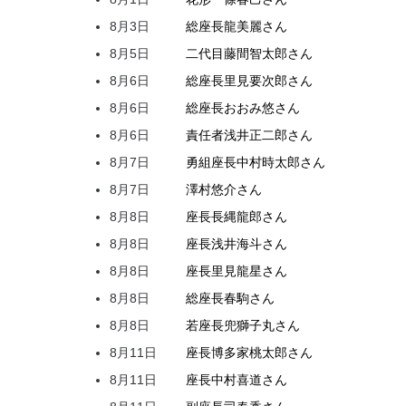
8月3日
総座長
龍
美麗
さん
8月5日
二代目
藤間
智太郎
さん
8月6日
総座長
里見
要次郎
さん
8月6日
総座長
おおみ
悠
さん
8月6日
責任者
浅井
正二郎
さん
8月7日
勇組座長
中村
時太郎
さん
8月7日
澤村
悠介
さん
8月8日
座長
長縄
龍郎
さん
8月8日
座長
浅井
海斗
さん
8月8日
座長
里見
龍星
さん
8月8日
総座長
春駒
さん
8月8日
若座長
兜
獅子丸
さん
8月11日
座長
博多家
桃太郎
さん
8月11日
座長
中村
喜道
さん