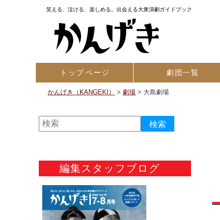
笑える、泣ける、楽しめる。出会える大衆演劇ガイドブック
トップ
ページ
劇団一覧
かんげき（KANGEKI）
>
劇場
>
大島劇場
編集スタッフブログ