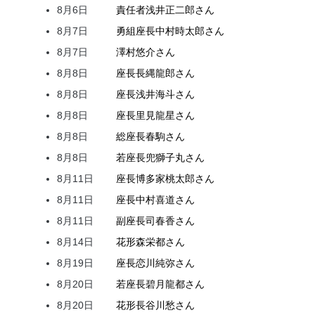
8月6日
責任者
浅井
正二郎
さん
8月7日
勇組座長
中村
時太郎
さん
8月7日
澤村
悠介
さん
8月8日
座長
長縄
龍郎
さん
8月8日
座長
浅井
海斗
さん
8月8日
座長
里見
龍星
さん
8月8日
総座長
春駒
さん
8月8日
若座長
兜
獅子丸
さん
8月11日
座長
博多家
桃太郎
さん
8月11日
座長
中村
喜道
さん
8月11日
副座長
司
春香
さん
8月14日
花形
森
栄都
さん
8月19日
座長
恋川
純弥
さん
8月20日
若座長
碧月
龍都
さん
8月20日
花形
長谷川
愁
さん