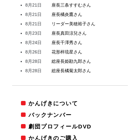
8月21日
座長
三条
すすむ
さん
8月21日
座長
橘
炎鷹
さん
8月21日
リーダー
美穂
裕子
さん
8月23日
座長
真田
涼兒
さん
8月24日
座長
千澤
秀
さん
8月26日
花形
梓
琉星
さん
8月28日
総座長
姫
勘九郎
さん
8月28日
総座長
橘
菊太郎
さん
かんげきについて
バックナンバー
劇団プロフィールDVD
かんげきのご購入