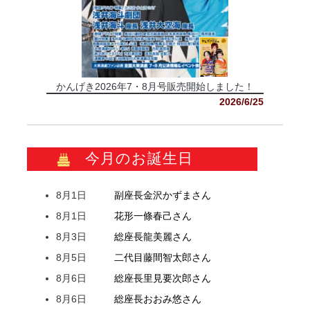
かんげき2026年7・8月号販売開始しました！
2026/6/25
今月のお誕生日
8月1日
副座長
金沢
かずま
さん
8月1日
花形
一條
春己
さん
8月3日
総座長
龍
美麗
さん
8月5日
二代目
藤間
智太郎
さん
8月6日
総座長
里見
要次郎
さん
8月6日
総座長
おおみ
悠
さん