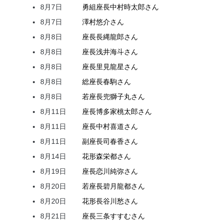
8月7日
勇組座長
中村
時太郎
さん
8月7日
澤村
悠介
さん
8月8日
座長
長縄
龍郎
さん
8月8日
座長
浅井
海斗
さん
8月8日
座長
里見
龍星
さん
8月8日
総座長
春駒
さん
8月8日
若座長
兜
獅子丸
さん
8月11日
座長
博多家
桃太郎
さん
8月11日
座長
中村
喜道
さん
8月11日
副座長
司
春香
さん
8月14日
花形
森
栄都
さん
8月19日
座長
恋川
純弥
さん
8月20日
若座長
碧月
龍都
さん
8月20日
花形
長谷川
愁
さん
8月21日
座長
三条
すすむ
さん