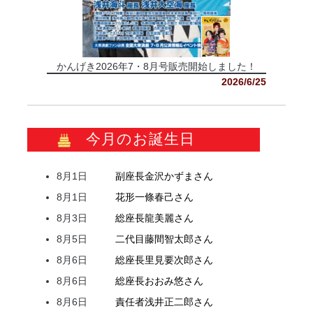
かんげき2026年7・8月号販売開始しました！
2026/6/25
今月のお誕生日
8月1日
副座長
金沢
かずま
さん
8月1日
花形
一條
春己
さん
8月3日
総座長
龍
美麗
さん
8月5日
二代目
藤間
智太郎
さん
8月6日
総座長
里見
要次郎
さん
8月6日
総座長
おおみ
悠
さん
8月6日
責任者
浅井
正二郎
さん