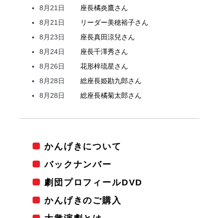
8月21日
座長
橘
炎鷹
さん
8月21日
リーダー
美穂
裕子
さん
8月23日
座長
真田
涼兒
さん
8月24日
座長
千澤
秀
さん
8月26日
花形
梓
琉星
さん
8月28日
総座長
姫
勘九郎
さん
8月28日
総座長
橘
菊太郎
さん
かんげきについて
バックナンバー
劇団プロフィールDVD
かんげきのご購入