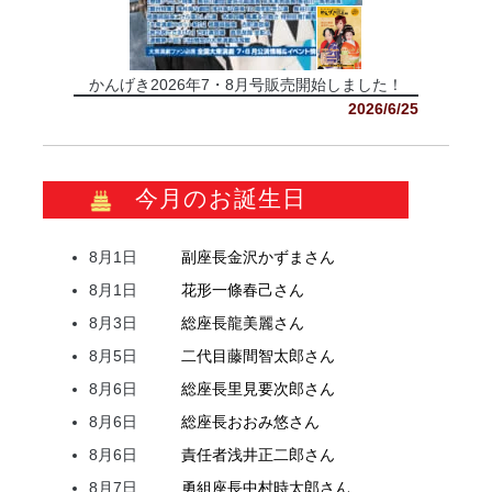
かんげき2026年7・8月号販売開始しました！
2026/6/25
今月のお誕生日
8月1日
副座長
金沢
かずま
さん
8月1日
花形
一條
春己
さん
8月3日
総座長
龍
美麗
さん
8月5日
二代目
藤間
智太郎
さん
8月6日
総座長
里見
要次郎
さん
8月6日
総座長
おおみ
悠
さん
8月6日
責任者
浅井
正二郎
さん
8月7日
勇組座長
中村
時太郎
さん