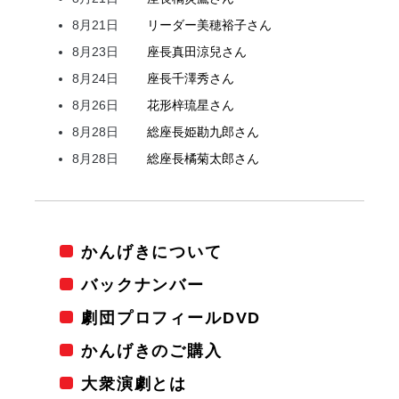
8月21日
リーダー
美穂
裕子
さん
8月23日
座長
真田
涼兒
さん
8月24日
座長
千澤
秀
さん
8月26日
花形
梓
琉星
さん
8月28日
総座長
姫
勘九郎
さん
8月28日
総座長
橘
菊太郎
さん
かんげきについて
バックナンバー
劇団プロフィールDVD
かんげきのご購入
大衆演劇とは