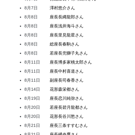
8月7日
澤村
悠介
さん
8月8日
座長
長縄
龍郎
さん
8月8日
座長
浅井
海斗
さん
8月8日
座長
里見
龍星
さん
8月8日
総座長
春駒
さん
8月8日
若座長
兜
獅子丸
さん
8月11日
座長
博多家
桃太郎
さん
8月11日
座長
中村
喜道
さん
8月11日
副座長
司
春香
さん
8月14日
花形
森
栄都
さん
8月19日
座長
恋川
純弥
さん
8月20日
若座長
碧月
龍都
さん
8月20日
花形
長谷川
愁
さん
8月21日
座長
三条
すすむ
さん
8月21日
座長
橘
炎鷹
さん