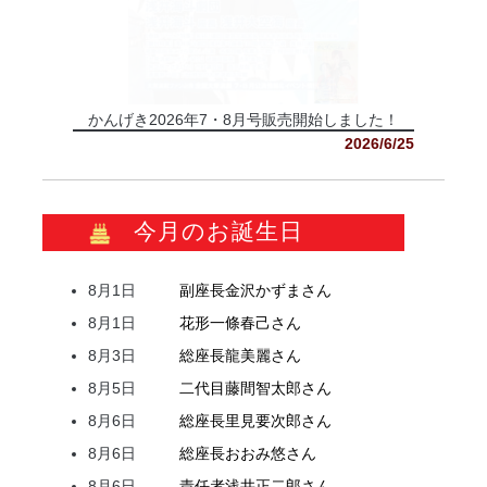
かんげき2026年7・8月号販売開始しました！
2026/6/25
今月のお誕生日
8月1日
副座長
金沢
かずま
さん
8月1日
花形
一條
春己
さん
8月3日
総座長
龍
美麗
さん
8月5日
二代目
藤間
智太郎
さん
8月6日
総座長
里見
要次郎
さん
8月6日
総座長
おおみ
悠
さん
8月6日
責任者
浅井
正二郎
さん