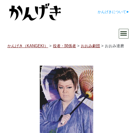
かんげきについて
かんげき（KANGEKI）
>
役者・関係者
>
おおみ劇団
>
おおみ達磨