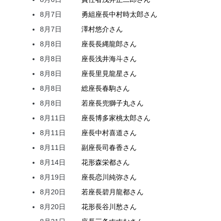
8月7日
勇組座長
中村
時太郎
さん
8月7日
澤村
悠介
さん
8月8日
座長
長縄
龍郎
さん
8月8日
座長
浅井
海斗
さん
8月8日
座長
里見
龍星
さん
8月8日
総座長
春駒
さん
8月8日
若座長
兜
獅子丸
さん
8月11日
座長
博多家
桃太郎
さん
8月11日
座長
中村
喜道
さん
8月11日
副座長
司
春香
さん
8月14日
花形
森
栄都
さん
8月19日
座長
恋川
純弥
さん
8月20日
若座長
碧月
龍都
さん
8月20日
花形
長谷川
愁
さん