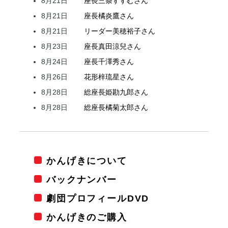
8月21日
座長
三条
すすむ
さん
8月21日
座長
橘
炎鷹
さん
8月21日
リーダー
美穂
裕子
さん
8月23日
座長
真田
涼兒
さん
8月24日
座長
千澤
秀
さん
8月26日
花形
梓
琉星
さん
8月28日
総座長
姫
勘九郎
さん
8月28日
総座長
橘
菊太郎
さん
かんげきについて
バックナンバー
劇団プロフィールDVD
かんげきのご購入