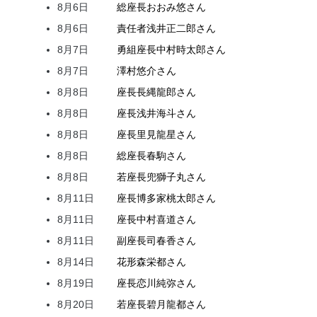
8月6日
総座長
おおみ
悠
さん
8月6日
責任者
浅井
正二郎
さん
8月7日
勇組座長
中村
時太郎
さん
8月7日
澤村
悠介
さん
8月8日
座長
長縄
龍郎
さん
8月8日
座長
浅井
海斗
さん
8月8日
座長
里見
龍星
さん
8月8日
総座長
春駒
さん
8月8日
若座長
兜
獅子丸
さん
8月11日
座長
博多家
桃太郎
さん
8月11日
座長
中村
喜道
さん
8月11日
副座長
司
春香
さん
8月14日
花形
森
栄都
さん
8月19日
座長
恋川
純弥
さん
8月20日
若座長
碧月
龍都
さん