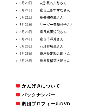
8月20日
花形
長谷川
愁
さん
8月21日
座長
三条
すすむ
さん
8月21日
座長
橘
炎鷹
さん
8月21日
リーダー
美穂
裕子
さん
8月23日
座長
真田
涼兒
さん
8月24日
座長
千澤
秀
さん
8月26日
花形
梓
琉星
さん
8月28日
総座長
姫
勘九郎
さん
8月28日
総座長
橘
菊太郎
さん
かんげきについて
バックナンバー
劇団プロフィールDVD