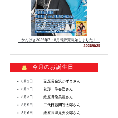
かんげき2026年7・8月号販売開始しました！
2026/6/25
今月のお誕生日
8月1日
副座長
金沢
かずま
さん
8月1日
花形
一條
春己
さん
8月3日
総座長
龍
美麗
さん
8月5日
二代目
藤間
智太郎
さん
8月6日
総座長
里見
要次郎
さん