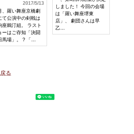
2017/5/13
しました！ 今回の会場
月、羅い舞座京橋劇
は「羅い舞座堺東
にて公演中の剣戟は
店」、 劇団さんは早
駒座鵣汀組。 ラスト
乙…
ョーはご存知「決闘
田馬場」。 ? 「…
に戻る