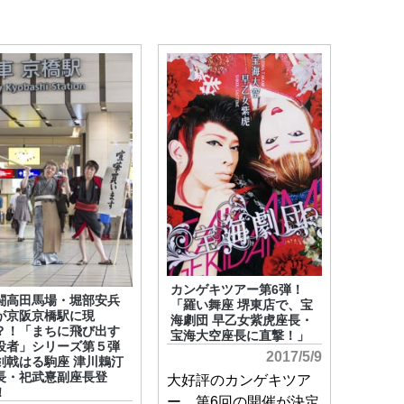
カンゲキツアー第6弾！
闘高田馬場・堀部安兵
「羅い舞座 堺東店で、宝
が京阪京橋駅に現
海劇団 早乙女紫虎座長・
？！「まちに飛び出す
宝海大空座長に直撃！」
役者」シリーズ第５弾
2017/5/9
剣戟はる駒座 津川鵣汀
長・祀武憙副座長登
大好評のカンゲキツア
！
ー、第6回の開催が決定