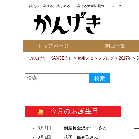
笑える、泣ける、楽しめる。出会える大衆演劇ガイドブック
トップ
ページ
劇団一覧
かんげき（KANGEKI）
>
編集スタッフブログ
>
2017年
>
今月のお誕生日
8月1日
副座長
金沢
かずま
さん
8月1日
花形
一條
春己
さん