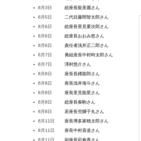
8月3日
総座長
龍
美麗
さん
8月5日
二代目
藤間
智太郎
さん
8月6日
総座長
里見
要次郎
さん
8月6日
総座長
おおみ
悠
さん
8月6日
責任者
浅井
正二郎
さん
8月7日
勇組座長
中村
時太郎
さん
8月7日
澤村
悠介
さん
8月8日
座長
長縄
龍郎
さん
8月8日
座長
浅井
海斗
さん
8月8日
座長
里見
龍星
さん
8月8日
総座長
春駒
さん
8月8日
若座長
兜
獅子丸
さん
8月11日
座長
博多家
桃太郎
さん
8月11日
座長
中村
喜道
さん
8月11日
副座長
司
春香
さん