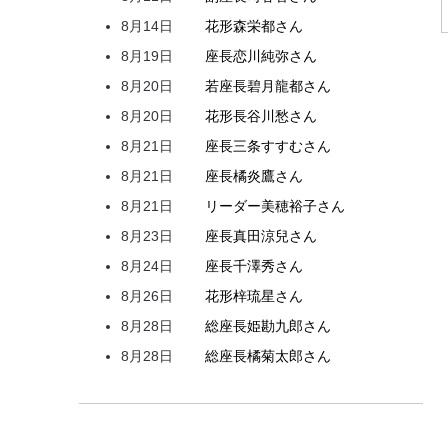
8月14日
花形
森
栄都
さん
8月19日
座長
恋川
純弥
さん
8月20日
若座長
碧月
龍都
さん
8月20日
花形
長谷川
愁
さん
8月21日
座長
三条
すすむ
さん
8月21日
座長
橘
炎鷹
さん
8月21日
リーダー
美穂
裕子
さん
8月23日
座長
真田
涼兒
さん
8月24日
座長
千澤
秀
さん
8月26日
花形
梓
琉星
さん
8月28日
総座長
姫
勘九郎
さん
8月28日
総座長
橘
菊太郎
さん