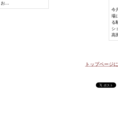
お…
今
場
る
シ
高
トップページ