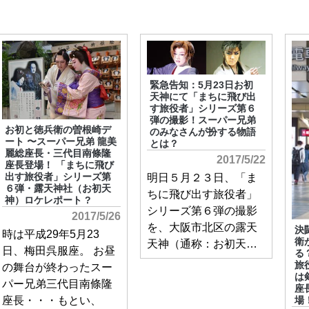
緊急告知：5月23日お初
天神にて「まちに飛び出
す旅役者」シリーズ第６
弾の撮影！スーパー兄弟
お初と徳兵衛の曽根崎デ
のみなさんが扮する物語
ート 〜スーパー兄弟 龍美
とは？
麗総座長・三代目南條隆
2017/5/22
座長登場！ 「まちに飛び
明日５月２３日、「ま
出す旅役者」シリーズ第
６弾・露天神社（お初天
ちに飛び出す旅役者」
神）ロケレポート ?
シリーズ第６弾の撮影
2017/5/26
を、大阪市北区の露天
決
時は平成29年5月23
衛
天神（通称：お初天…
日、梅田呉服座。 お昼
る
旅
の舞台が終わったスー
は
パー兄弟三代目南條隆
座
座長・・・もとい、
場