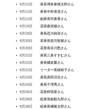
8月11日
座長
博多家
桃太郎
さん
8月11日
座長
中村
喜道
さん
8月11日
副座長
司
春香
さん
8月14日
花形
森
栄都
さん
8月19日
座長
恋川
純弥
さん
8月20日
若座長
碧月
龍都
さん
8月20日
花形
長谷川
愁
さん
8月21日
座長
三条
すすむ
さん
8月21日
座長
橘
炎鷹
さん
8月21日
リーダー
美穂
裕子
さん
8月23日
座長
真田
涼兒
さん
8月24日
座長
千澤
秀
さん
8月26日
花形
梓
琉星
さん
8月28日
総座長
姫
勘九郎
さん
8月28日
総座長
橘
菊太郎
さん