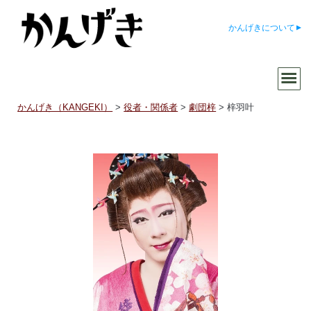
かんげきについて
かんげき（KANGEKI）
>
役者・関係者
>
劇団梓
>
梓羽叶