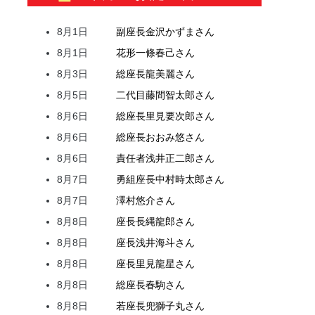
8月1日
副座長
金沢
かずま
さん
8月1日
花形
一條
春己
さん
8月3日
総座長
龍
美麗
さん
8月5日
二代目
藤間
智太郎
さん
8月6日
総座長
里見
要次郎
さん
8月6日
総座長
おおみ
悠
さん
8月6日
責任者
浅井
正二郎
さん
8月7日
勇組座長
中村
時太郎
さん
8月7日
澤村
悠介
さん
8月8日
座長
長縄
龍郎
さん
8月8日
座長
浅井
海斗
さん
8月8日
座長
里見
龍星
さん
8月8日
総座長
春駒
さん
8月8日
若座長
兜
獅子丸
さん