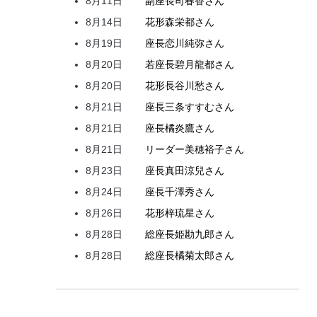
8月11日
副座長
司
春香
さん
8月14日
花形
森
栄都
さん
8月19日
座長
恋川
純弥
さん
8月20日
若座長
碧月
龍都
さん
8月20日
花形
長谷川
愁
さん
8月21日
座長
三条
すすむ
さん
8月21日
座長
橘
炎鷹
さん
8月21日
リーダー
美穂
裕子
さん
8月23日
座長
真田
涼兒
さん
8月24日
座長
千澤
秀
さん
8月26日
花形
梓
琉星
さん
8月28日
総座長
姫
勘九郎
さん
8月28日
総座長
橘
菊太郎
さん