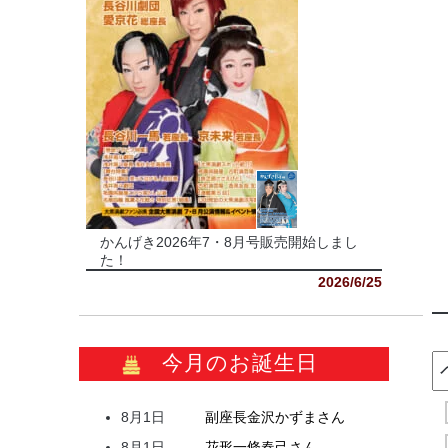
かんげき2026年7・8月号販売開始しまし
た！
2026/6/25
今月のお誕生日
8月1日
副座長
金沢
かずま
さん
8月1日
花形
一條
春己
さん