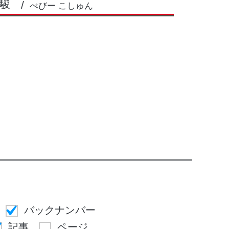
駿
べびー こしゅん
バックナンバー
記事
ページ