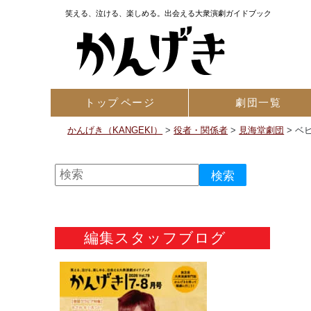
笑える、泣ける、楽しめる。出会える大衆演劇ガイドブック
トップ
ページ
劇団一覧
かんげき（KANGEKI）
>
役者・関係者
>
見海堂劇団
>
ベ
編集スタッフブログ