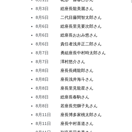
8月3日
総座長
龍
美麗
さん
8月5日
二代目
藤間
智太郎
さん
8月6日
総座長
里見
要次郎
さん
8月6日
総座長
おおみ
悠
さん
8月6日
責任者
浅井
正二郎
さん
8月7日
勇組座長
中村
時太郎
さん
8月7日
澤村
悠介
さん
8月8日
座長
長縄
龍郎
さん
8月8日
座長
浅井
海斗
さん
8月8日
座長
里見
龍星
さん
8月8日
総座長
春駒
さん
8月8日
若座長
兜
獅子丸
さん
8月11日
座長
博多家
桃太郎
さん
8月11日
座長
中村
喜道
さん