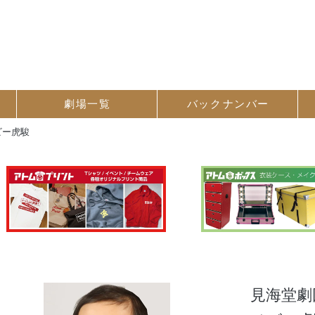
劇場一覧
バック
ナンバー
ビー虎駿
見海堂劇