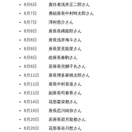
8月6日
責任者
浅井
正二郎
さん
8月7日
勇組座長
中村
時太郎
さん
8月7日
澤村
悠介
さん
8月8日
座長
長縄
龍郎
さん
8月8日
座長
浅井
海斗
さん
8月8日
座長
里見
龍星
さん
8月8日
総座長
春駒
さん
8月8日
若座長
兜
獅子丸
さん
8月11日
座長
博多家
桃太郎
さん
8月11日
座長
中村
喜道
さん
8月11日
副座長
司
春香
さん
8月14日
花形
森
栄都
さん
8月19日
座長
恋川
純弥
さん
8月20日
若座長
碧月
龍都
さん
8月20日
花形
長谷川
愁
さん