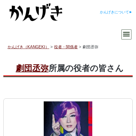
かんげきについて
かんげき（KANGEKI）
>
役者・関係者
>
劇団丞弥
劇団丞弥
所属の役者の皆さん