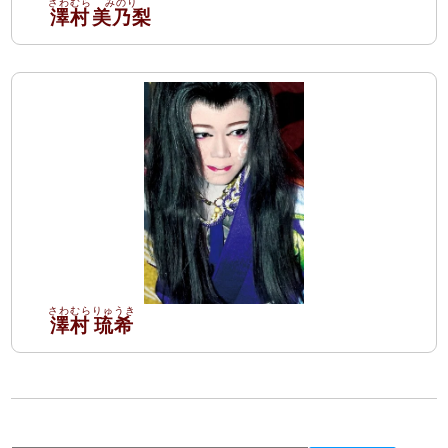
澤村
美乃梨
澤村
琉希