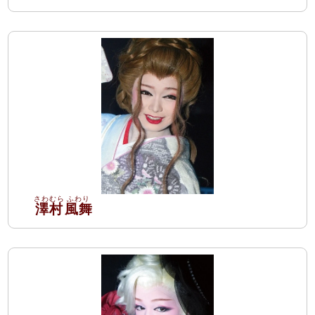
澤村
風舞