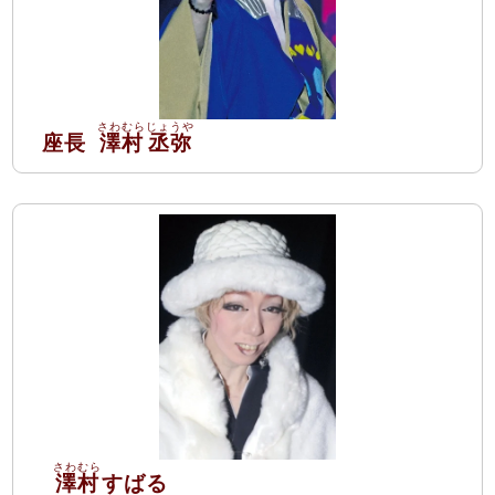
座長
澤村
丞弥
澤村
すばる