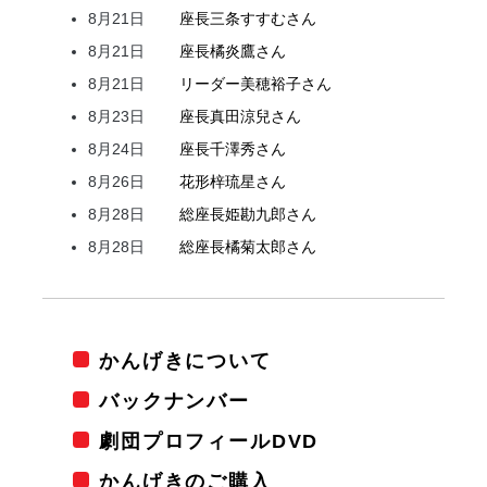
8月21日
座長
三条
すすむ
さん
8月21日
座長
橘
炎鷹
さん
8月21日
リーダー
美穂
裕子
さん
8月23日
座長
真田
涼兒
さん
8月24日
座長
千澤
秀
さん
8月26日
花形
梓
琉星
さん
8月28日
総座長
姫
勘九郎
さん
8月28日
総座長
橘
菊太郎
さん
かんげきについて
バックナンバー
劇団プロフィールDVD
かんげきのご購入