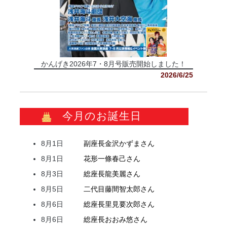
かんげき2026年7・8月号販売開始しました！
2026/6/25
今月のお誕生日
8月1日
副座長
金沢
かずま
さん
8月1日
花形
一條
春己
さん
8月3日
総座長
龍
美麗
さん
8月5日
二代目
藤間
智太郎
さん
8月6日
総座長
里見
要次郎
さん
8月6日
総座長
おおみ
悠
さん