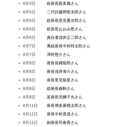
8月3日
総座長
龍
美麗
さん
8月5日
二代目
藤間
智太郎
さん
8月6日
総座長
里見
要次郎
さん
8月6日
総座長
おおみ
悠
さん
8月6日
責任者
浅井
正二郎
さん
8月7日
勇組座長
中村
時太郎
さん
8月7日
澤村
悠介
さん
8月8日
座長
長縄
龍郎
さん
8月8日
座長
浅井
海斗
さん
8月8日
座長
里見
龍星
さん
8月8日
総座長
春駒
さん
8月8日
若座長
兜
獅子丸
さん
8月11日
座長
博多家
桃太郎
さん
8月11日
座長
中村
喜道
さん
8月11日
副座長
司
春香
さん