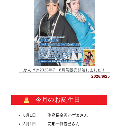
かんげき2026年7・8月号販売開始しました！
2026/6/25
今月のお誕生日
8月1日
副座長
金沢
かずま
さん
8月1日
花形
一條
春己
さん