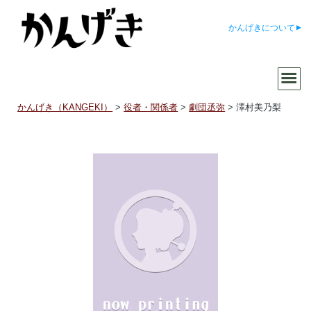
かんげきについて
かんげき（KANGEKI）
>
役者・関係者
>
劇団丞弥
>
澤村美乃梨