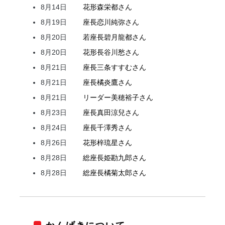
8月14日
花形
森
栄都
さん
8月19日
座長
恋川
純弥
さん
8月20日
若座長
碧月
龍都
さん
8月20日
花形
長谷川
愁
さん
8月21日
座長
三条
すすむ
さん
8月21日
座長
橘
炎鷹
さん
8月21日
リーダー
美穂
裕子
さん
8月23日
座長
真田
涼兒
さん
8月24日
座長
千澤
秀
さん
8月26日
花形
梓
琉星
さん
8月28日
総座長
姫
勘九郎
さん
8月28日
総座長
橘
菊太郎
さん