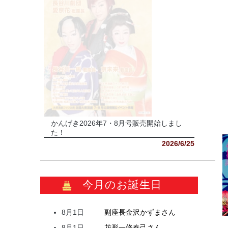
かんげき2026年7・8月号販売開始しまし
た！
2026/6/25
今月のお誕生日
8月1日
副座長
金沢
かずま
さん
8月1日
花形
一條
春己
さん