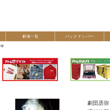
劇場一覧
バック
ナンバー
静華
劇団丞弥