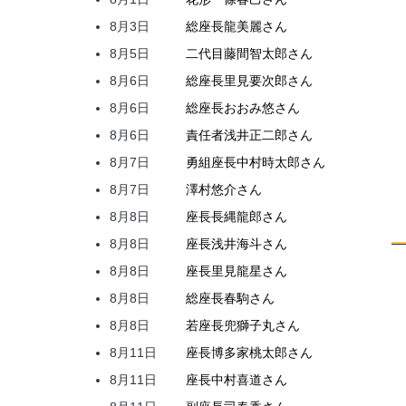
8月3日
総座長
龍
美麗
さん
8月5日
二代目
藤間
智太郎
さん
8月6日
総座長
里見
要次郎
さん
8月6日
総座長
おおみ
悠
さん
8月6日
責任者
浅井
正二郎
さん
8月7日
勇組座長
中村
時太郎
さん
8月7日
澤村
悠介
さん
8月8日
座長
長縄
龍郎
さん
8月8日
座長
浅井
海斗
さん
8月8日
座長
里見
龍星
さん
8月8日
総座長
春駒
さん
8月8日
若座長
兜
獅子丸
さん
8月11日
座長
博多家
桃太郎
さん
8月11日
座長
中村
喜道
さん