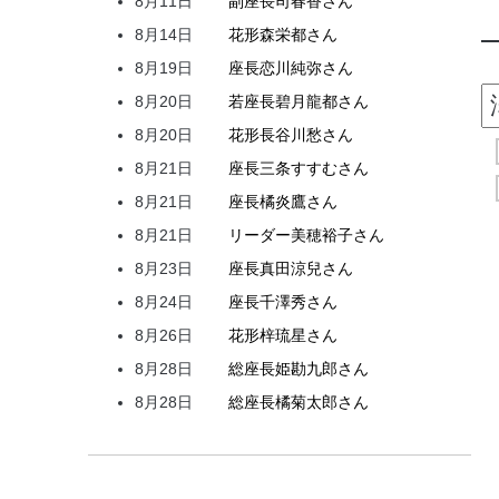
8月11日
副座長
司
春香
さん
8月14日
花形
森
栄都
さん
8月19日
座長
恋川
純弥
さん
8月20日
若座長
碧月
龍都
さん
8月20日
花形
長谷川
愁
さん
8月21日
座長
三条
すすむ
さん
8月21日
座長
橘
炎鷹
さん
8月21日
リーダー
美穂
裕子
さん
8月23日
座長
真田
涼兒
さん
8月24日
座長
千澤
秀
さん
8月26日
花形
梓
琉星
さん
8月28日
総座長
姫
勘九郎
さん
8月28日
総座長
橘
菊太郎
さん