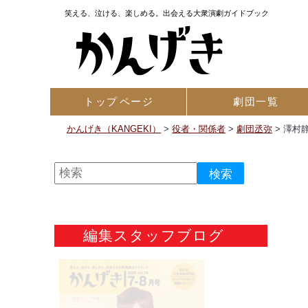
笑える、泣ける、楽しめる。出会える大衆演劇ガイドブック
トップ
ページ
劇団一覧
かんげき（KANGEKI）
>
役者・関係者
>
劇団丞弥
>
澤村
編集スタッフブログ