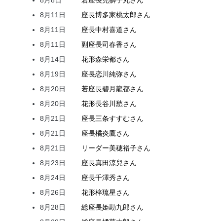
8月8日
若座長
兜
獅子丸
さん
8月11日
座長
博多家
桃太郎
さん
8月11日
座長
中村
喜道
さん
8月11日
副座長
司
春香
さん
8月14日
花形
森
栄都
さん
8月19日
座長
恋川
純弥
さん
8月20日
若座長
碧月
龍都
さん
8月20日
花形
長谷川
愁
さん
8月21日
座長
三条
すすむ
さん
8月21日
座長
橘
炎鷹
さん
8月21日
リーダー
美穂
裕子
さん
8月23日
座長
真田
涼兒
さん
8月24日
座長
千澤
秀
さん
8月26日
花形
梓
琉星
さん
8月28日
総座長
姫
勘九郎
さん