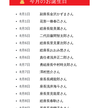
今月のお誕生日
8月1日
副座長
金沢
かずま
さん
8月1日
花形
一條
春己
さん
8月3日
総座長
龍
美麗
さん
8月5日
二代目
藤間
智太郎
さん
8月6日
総座長
里見
要次郎
さん
8月6日
総座長
おおみ
悠
さん
8月6日
責任者
浅井
正二郎
さん
8月7日
勇組座長
中村
時太郎
さん
8月7日
澤村
悠介
さん
8月8日
座長
長縄
龍郎
さん
8月8日
座長
浅井
海斗
さん
8月8日
座長
里見
龍星
さん
8月8日
総座長
春駒
さん