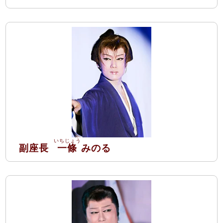
副座長
一條
みのる