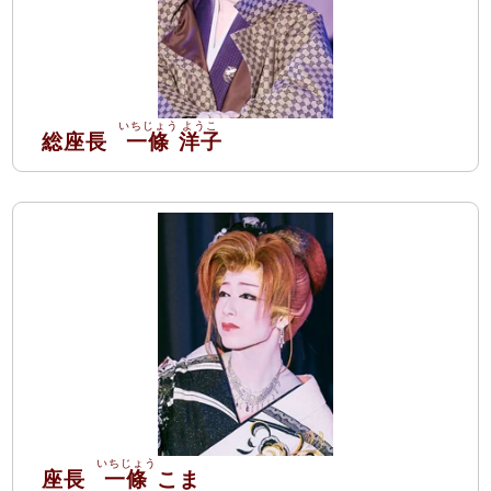
総座長
一條
洋子
座長
一條
こま