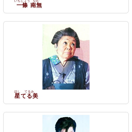
一條
南無
星
てる美