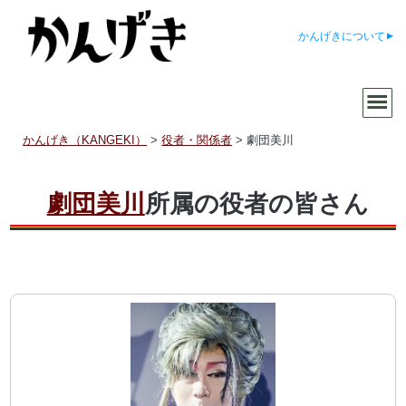
かんげきについて
かんげき（KANGEKI）
>
役者・関係者
>
劇団美川
劇団美川
所属の役者の皆さん