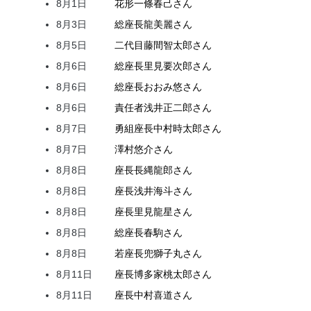
8月1日
花形
一條
春己
さん
8月3日
総座長
龍
美麗
さん
8月5日
二代目
藤間
智太郎
さん
8月6日
総座長
里見
要次郎
さん
8月6日
総座長
おおみ
悠
さん
8月6日
責任者
浅井
正二郎
さん
8月7日
勇組座長
中村
時太郎
さん
8月7日
澤村
悠介
さん
8月8日
座長
長縄
龍郎
さん
8月8日
座長
浅井
海斗
さん
8月8日
座長
里見
龍星
さん
8月8日
総座長
春駒
さん
8月8日
若座長
兜
獅子丸
さん
8月11日
座長
博多家
桃太郎
さん
8月11日
座長
中村
喜道
さん