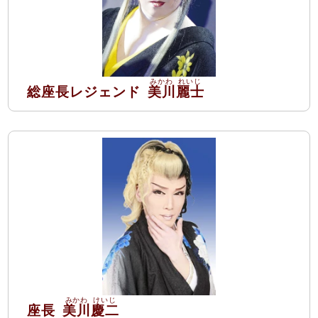
総座長レジェンド
美川
麗士
座長
美川
慶二