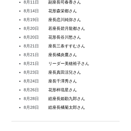
8月11日
副座長
司
春香
さん
8月14日
花形
森
栄都
さん
8月19日
座長
恋川
純弥
さん
8月20日
若座長
碧月
龍都
さん
8月20日
花形
長谷川
愁
さん
8月21日
座長
三条
すすむ
さん
8月21日
座長
橘
炎鷹
さん
8月21日
リーダー
美穂
裕子
さん
8月23日
座長
真田
涼兒
さん
8月24日
座長
千澤
秀
さん
8月26日
花形
梓
琉星
さん
8月28日
総座長
姫
勘九郎
さん
8月28日
総座長
橘
菊太郎
さん