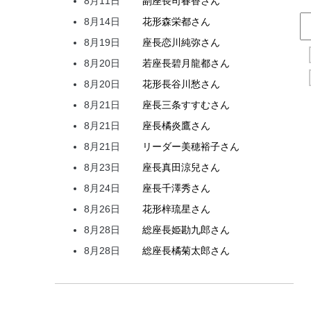
8月11日
副座長
司
春香
さん
8月14日
花形
森
栄都
さん
8月19日
座長
恋川
純弥
さん
8月20日
若座長
碧月
龍都
さん
8月20日
花形
長谷川
愁
さん
8月21日
座長
三条
すすむ
さん
8月21日
座長
橘
炎鷹
さん
8月21日
リーダー
美穂
裕子
さん
8月23日
座長
真田
涼兒
さん
8月24日
座長
千澤
秀
さん
8月26日
花形
梓
琉星
さん
8月28日
総座長
姫
勘九郎
さん
8月28日
総座長
橘
菊太郎
さん