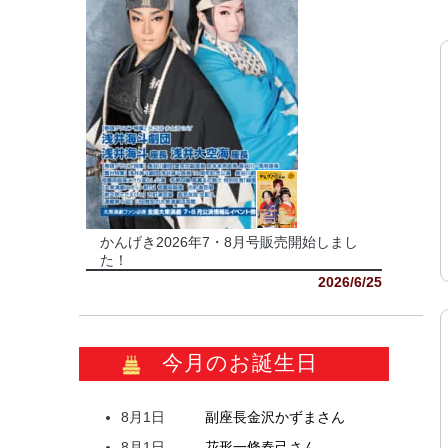
かんげき2026年7・8月号販売開始しまし
た！
2026/6/25
今月のお誕生日
8月1日
副座長
金沢
かずま
さん
8月1日
花形
一條
春己
さん