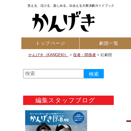
笑える、泣ける、楽しめる。出会える大衆演劇ガイドブック
トップ
ページ
劇団一覧
かんげき（KANGEKI）
>
役者・関係者
>
紅劇団
編集スタッフブログ