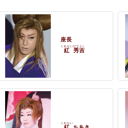
座長
紅
秀吉
紅
ちあき