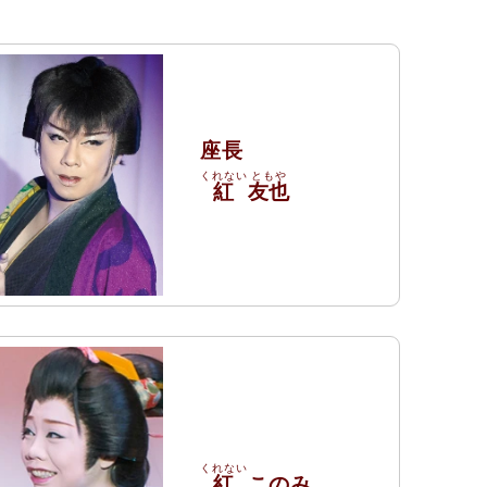
座長
紅
友也
紅
このみ