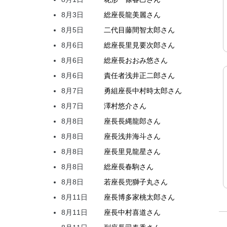
8月3日
総座長
龍
美麗
さん
8月5日
二代目
藤間
智太郎
さん
8月6日
総座長
里見
要次郎
さん
8月6日
総座長
おおみ
悠
さん
8月6日
責任者
浅井
正二郎
さん
8月7日
勇組座長
中村
時太郎
さん
8月7日
澤村
悠介
さん
8月8日
座長
長縄
龍郎
さん
8月8日
座長
浅井
海斗
さん
8月8日
座長
里見
龍星
さん
8月8日
総座長
春駒
さん
8月8日
若座長
兜
獅子丸
さん
8月11日
座長
博多家
桃太郎
さん
8月11日
座長
中村
喜道
さん