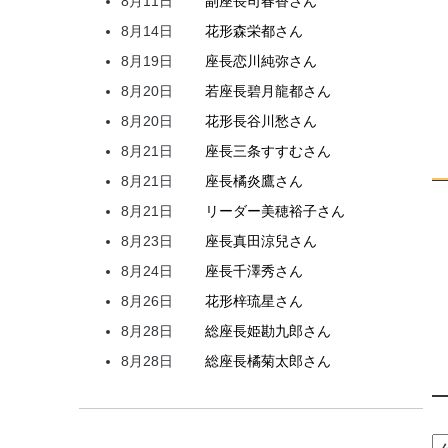
8月11日
副座長
司
春香
さん
8月14日
花形
森
栄都
さん
8月19日
座長
恋川
純弥
さん
8月20日
若座長
碧月
龍都
さん
8月20日
花形
長谷川
愁
さん
8月21日
座長
三条
すすむ
さん
8月21日
座長
橘
炎鷹
さん
8月21日
リーダー
美穂
裕子
さん
8月23日
座長
真田
涼兒
さん
8月24日
座長
千澤
秀
さん
8月26日
花形
梓
琉星
さん
8月28日
総座長
姫
勘九郎
さん
8月28日
総座長
橘
菊太郎
さん