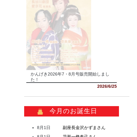
かんげき2026年7・8月号販売開始しまし
た！
2026/6/25
今月のお誕生日
8月1日
副座長
金沢
かずま
さん
8月1日
花形
一條
春己
さん