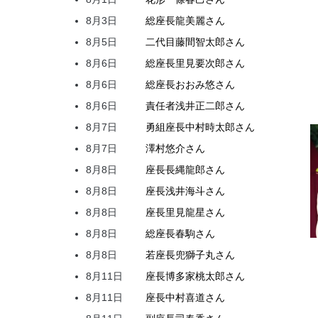
8月3日
総座長
龍
美麗
さん
8月5日
二代目
藤間
智太郎
さん
8月6日
総座長
里見
要次郎
さん
8月6日
総座長
おおみ
悠
さん
8月6日
責任者
浅井
正二郎
さん
8月7日
勇組座長
中村
時太郎
さん
8月7日
澤村
悠介
さん
8月8日
座長
長縄
龍郎
さん
8月8日
座長
浅井
海斗
さん
8月8日
座長
里見
龍星
さん
8月8日
総座長
春駒
さん
8月8日
若座長
兜
獅子丸
さん
8月11日
座長
博多家
桃太郎
さん
8月11日
座長
中村
喜道
さん