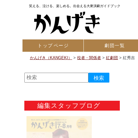
笑える、泣ける、楽しめる。出会える大衆演劇ガイドブック
トップ
ページ
劇団一覧
かんげき（KANGEKI）
>
役者・関係者
>
紅劇団
>
紅秀吉
編集スタッフブログ