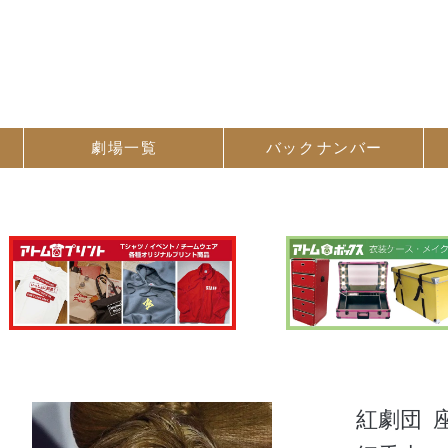
劇場一覧
バック
ナンバー
紅劇団