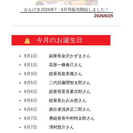
かんげき2026年7・8月号販売開始しました！
2026/6/25
今月のお誕生日
8月1日
副座長
金沢
かずま
さん
8月1日
花形
一條
春己
さん
8月3日
総座長
龍
美麗
さん
8月5日
二代目
藤間
智太郎
さん
8月6日
総座長
里見
要次郎
さん
8月6日
総座長
おおみ
悠
さん
8月6日
責任者
浅井
正二郎
さん
8月7日
勇組座長
中村
時太郎
さん
8月7日
澤村
悠介
さん