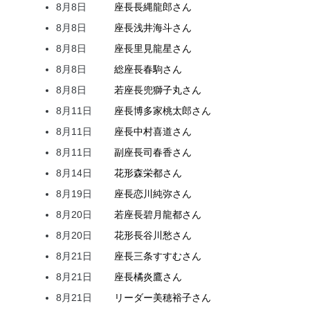
8月8日
座長
長縄
龍郎
さん
8月8日
座長
浅井
海斗
さん
8月8日
座長
里見
龍星
さん
8月8日
総座長
春駒
さん
8月8日
若座長
兜
獅子丸
さん
8月11日
座長
博多家
桃太郎
さん
8月11日
座長
中村
喜道
さん
8月11日
副座長
司
春香
さん
8月14日
花形
森
栄都
さん
8月19日
座長
恋川
純弥
さん
8月20日
若座長
碧月
龍都
さん
8月20日
花形
長谷川
愁
さん
8月21日
座長
三条
すすむ
さん
8月21日
座長
橘
炎鷹
さん
8月21日
リーダー
美穂
裕子
さん