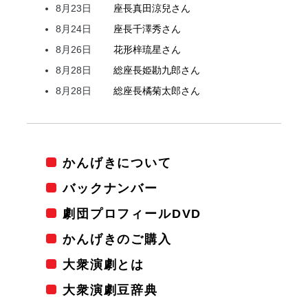
8月23日
座長
真田
涼兒
さん
8月24日
座長
千澤
秀
さん
8月26日
花形
梓
琉星
さん
8月28日
総座長
姫
勘九郎
さん
8月28日
総座長
橘
菊太郎
さん
かんげきについて
バックナンバー
劇団プロフィールDVD
かんげきのご購入
大衆演劇とは
大衆演劇豆辞典